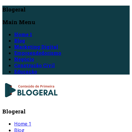
Blogeral
Main Menu
Home 1
Blog
Marketing Digital
Empreendedorismo
Negócio
Construção Civil
Educação
Blogeral
Home 1
Blog