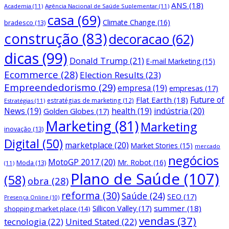
ANS
(18)
Academia
(11)
Agência Nacional de Saúde Suplementar
(11)
casa
(69)
Climate Change
(16)
bradesco
(13)
construção
(83)
decoracao
(62)
dicas
(99)
Donald Trump
(21)
E-mail Marketing
(15)
Ecommerce
(28)
Election Results
(23)
Empreendedorismo
(29)
empresa
(19)
empresas
(17)
Future of
Flat Earth
(18)
estratégias de marketing
(12)
Estratégias
(11)
News
(19)
health
(19)
indústria
(20)
Golden Globes
(17)
Marketing
(81)
Marketing
inovação
(13)
Digital
(50)
marketplace
(20)
Market Stories
(15)
mercado
negócios
MotoGP 2017
(20)
Mr. Robot
(16)
Moda
(13)
(11)
Plano de Saúde
(107)
(58)
obra
(28)
reforma
(30)
Saúde
(24)
SEO
(17)
Presença Online
(10)
Sillicon Valley
(17)
summer
(18)
shopping market place
(14)
vendas
(37)
tecnologia
(22)
United Stated
(22)