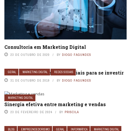
Consultoria em Marketing Digital
23 DE OUTUBRO DE 2020
BY
DIOGO FAGUNDES
Quais as melhores mídias sociais para se investir
GERAL
MARKETING DIGITAL
REDES SOCIAIS
31 DE OUTUBRO DE 2019
BY
DIOGO FAGUNDES
MARKETING DIGITAL
Sinergia efetiva entre marketing e vendas
23 DE FEVEREIRO DE 2024
BY
PRISCILA
BLOG
EMPREENDEDORISMO
GERAL
INFORMÁTICA
MARKETING DIGITAL