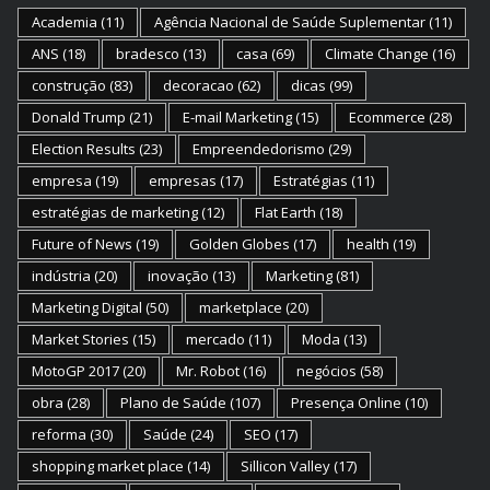
Academia
(11)
Agência Nacional de Saúde Suplementar
(11)
ANS
(18)
bradesco
(13)
casa
(69)
Climate Change
(16)
construção
(83)
decoracao
(62)
dicas
(99)
Donald Trump
(21)
E-mail Marketing
(15)
Ecommerce
(28)
Election Results
(23)
Empreendedorismo
(29)
empresa
(19)
empresas
(17)
Estratégias
(11)
estratégias de marketing
(12)
Flat Earth
(18)
Future of News
(19)
Golden Globes
(17)
health
(19)
indústria
(20)
inovação
(13)
Marketing
(81)
Marketing Digital
(50)
marketplace
(20)
Market Stories
(15)
mercado
(11)
Moda
(13)
MotoGP 2017
(20)
Mr. Robot
(16)
negócios
(58)
obra
(28)
Plano de Saúde
(107)
Presença Online
(10)
reforma
(30)
Saúde
(24)
SEO
(17)
shopping market place
(14)
Sillicon Valley
(17)