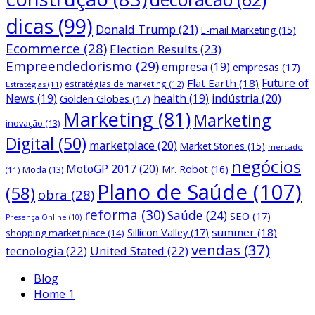
dicas
(99)
Donald Trump
(21)
E-mail Marketing
(15)
Ecommerce
(28)
Election Results
(23)
Empreendedorismo
(29)
empresa
(19)
empresas
(17)
Future of
Flat Earth
(18)
estratégias de marketing
(12)
Estratégias
(11)
News
(19)
health
(19)
indústria
(20)
Golden Globes
(17)
Marketing
(81)
Marketing
inovação
(13)
Digital
(50)
marketplace
(20)
Market Stories
(15)
mercado
negócios
MotoGP 2017
(20)
Mr. Robot
(16)
Moda
(13)
(11)
Plano de Saúde
(107)
(58)
obra
(28)
reforma
(30)
Saúde
(24)
SEO
(17)
Presença Online
(10)
Sillicon Valley
(17)
summer
(18)
shopping market place
(14)
vendas
(37)
tecnologia
(22)
United Stated
(22)
Blog
Home 1