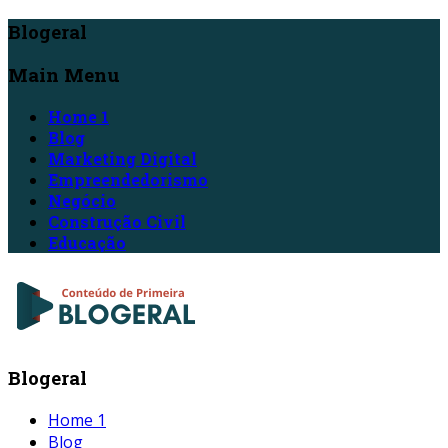
Blogeral
Main Menu
Home 1
Blog
Marketing Digital
Empreendedorismo
Negócio
Construção Civil
Educação
Blogeral
Home 1
Blog