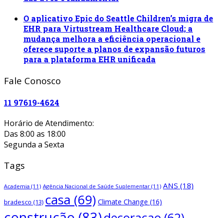
O aplicativo Epic do Seattle Children’s migra de
EHR para Virtustream Healthcare Cloud; a
mudança melhora a eficiência operacional e
oferece suporte a planos de expansão futuros
para a plataforma EHR unificada
Fale Conosco
11 97619-4624
Horário de Atendimento:
Das 8:00 as 18:00
Segunda a Sexta
Tags
ANS
(18)
Academia
(11)
Agência Nacional de Saúde Suplementar
(11)
casa
(69)
Climate Change
(16)
bradesco
(13)
construção
(83)
decoracao
(62)