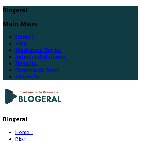
Blogeral
Main Menu
Home 1
Blog
Marketing Digital
Empreendedorismo
Negócio
Construção Civil
Educação
Blogeral
Home 1
Blog