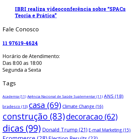
IBRI realiza videoconferência sobre “SPACs
Teoria e Prática”
Fale Conosco
11 97619-4624
Horário de Atendimento:
Das 8:00 as 18:00
Segunda a Sexta
Tags
ANS
(18)
Academia
(11)
Agência Nacional de Saúde Suplementar
(11)
casa
(69)
Climate Change
(16)
bradesco
(13)
construção
(83)
decoracao
(62)
dicas
(99)
Donald Trump
(21)
E-mail Marketing
(15)
Ecommerce
(28)
Election Results
(23)