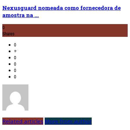
Nexusguard nomeada como fornecedora de
amostra na ...
0
Shares
0
+
0
0
0
0
Related articles
More from author