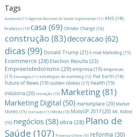
Tags
ANS
(18)
Academia
(11)
Agência Nacional de Saúde Suplementar
(11)
casa
(69)
Climate Change
(16)
bradesco
(13)
construção
(83)
decoracao
(62)
dicas
(99)
Donald Trump
(21)
E-mail Marketing
(15)
Ecommerce
(28)
Election Results
(23)
Empreendedorismo
(29)
empresa
(19)
empresas
(17)
Flat Earth
(18)
estratégias de marketing
(12)
Estratégias
(11)
Future of News
(19)
health
(19)
Golden Globes
(17)
Marketing
(81)
indústria
(20)
inovação
(13)
Marketing Digital
(50)
marketplace
(20)
Market
MotoGP 2017
(20)
Stories
(15)
Mr. Robot
Moda
(13)
mercado
(11)
Plano de
negócios
(58)
obra
(28)
(16)
Saúde
(107)
reforma
(30)
Presença Online
(10)