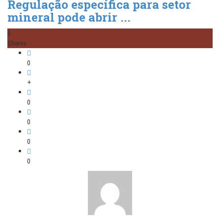
Regulação específica para setor
mineral pode abrir ...
0
Shares
0
+
0
0
0
0