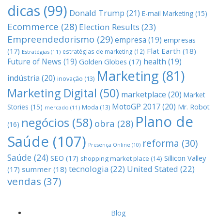
dicas
(99)
Donald Trump
(21)
E-mail Marketing
(15)
Ecommerce
(28)
Election Results
(23)
Empreendedorismo
(29)
empresa
(19)
empresas
(17)
Flat Earth
(18)
estratégias de marketing
(12)
Estratégias
(11)
Future of News
(19)
health
(19)
Golden Globes
(17)
Marketing
(81)
indústria
(20)
inovação
(13)
Marketing Digital
(50)
marketplace
(20)
Market
MotoGP 2017
(20)
Stories
(15)
Mr. Robot
Moda
(13)
mercado
(11)
Plano de
negócios
(58)
obra
(28)
(16)
Saúde
(107)
reforma
(30)
Presença Online
(10)
Saúde
(24)
SEO
(17)
Sillicon Valley
shopping market place
(14)
tecnologia
(22)
United Stated
(22)
(17)
summer
(18)
vendas
(37)
Blog