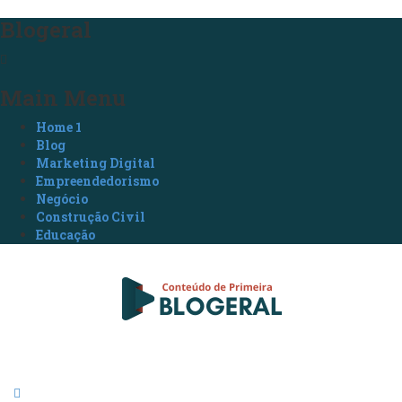
Blogeral
Main Menu
Home 1
Blog
Marketing Digital
Empreendedorismo
Negócio
Construção Civil
Educação