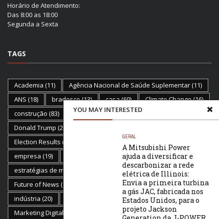
Horário de Atendimento:
Das 8:00 as 18:00
Segunda a Sexta
TAGS
Academia
(11)
Agência Nacional de Saúde Suplementar
(11)
ANS
(18)
bradesco
(13)
casa
(69)
Climate Change
(16)
YOU MAY INTERESTED
construção
(83)
decoracao
(62)
dicas
(99)
Donald Trump
(21)
E-mail Marketing
(15)
Ecommerce
(28)
GERAL
Election Results
(23)
Empreendedorismo
(29)
A Mitsubishi Power
ajuda a diversificar e
empresa
(19)
empresas
(17)
Estratégias
(11)
descarbonizar a rede
estratégias de marketing
(12)
Flat Earth
(18)
elétrica de Illinois:
Envia a primeira turbina
Future of News
(19)
Golden Globes
(17)
health
(19)
a gás JAC, fabricada nos
indústria
(20)
inovação
(13)
Marketing
(81)
Estados Unidos, para o
projeto Jackson
Marketing Digital
(50)
marketplace
(20)
Generation da J-POWER