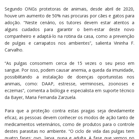
Segundo ONGs protetoras de animais, desde abril de 2020,
houve um aumento de 50% nas procuras por cães e gatos para
adoção. “Neste cenário, os tutores devem estar atentos a
alguns cuidados para garantir o bem-estar deste novo
companheiro e adaptá-lo na rotina da casa, como a prevenção
de pulgas e carrapatos nos ambientes”, salienta Vininha F.
Carvalho.
“As pulgas consomem cerca de 15 vezes o seu peso em
sangue. Por isso, podem causar anemia, a queda da imunidade,
possibilitando a instalação de doenças oportunistas nos
animais, como: DAAP, estresse, verminoses, zoonoses e
eczemas”, comenta a bióloga e especialista em suporte técnico
da Bayer, Maria Fernanda Zarzuela.
Para que a proteção contra estas pragas seja devidamente
eficaz, as pessoas devem conhecer os modos de ação tanto de
medicamentos veterinários, como de produtos para o controle
destes parasitas no ambiente. “O ciclo de vida das pulgas tem
quatro fases: ovo, larva, pupa e adulta. A fase que vemos no