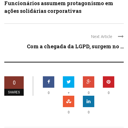
Funcionários assumem protagonismo em
ações solidárias corporativas
Next Article
Com a chegada da LGPD, surgem no ...
0
SHARES
+
0
0
0
0
0