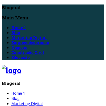
Blogeral
Main Menu
Home 1
Blog
Marketing Digital
Empreendedorismo
Negócio
Construção Civil
Educação
Blogeral
Home 1
Blog
Marketing Digital