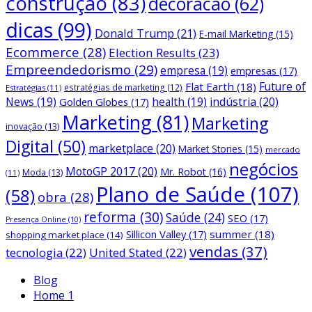
construção
(83)
decoracao
(62)
dicas
(99)
Donald Trump
(21)
E-mail Marketing
(15)
Ecommerce
(28)
Election Results
(23)
Empreendedorismo
(29)
empresa
(19)
empresas
(17)
Future of
Flat Earth
(18)
estratégias de marketing
(12)
Estratégias
(11)
News
(19)
health
(19)
indústria
(20)
Golden Globes
(17)
Marketing
(81)
Marketing
inovação
(13)
Digital
(50)
marketplace
(20)
Market Stories
(15)
mercado
negócios
MotoGP 2017
(20)
Mr. Robot
(16)
Moda
(13)
(11)
Plano de Saúde
(107)
(58)
obra
(28)
reforma
(30)
Saúde
(24)
SEO
(17)
Presença Online
(10)
Sillicon Valley
(17)
summer
(18)
shopping market place
(14)
vendas
(37)
tecnologia
(22)
United Stated
(22)
Blog
Home 1