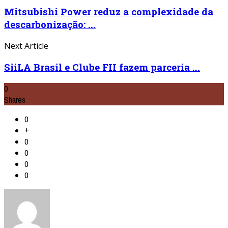
Mitsubishi Power reduz a complexidade da
descarbonização: ...
Next Article
SiiLA Brasil e Clube FII fazem parceria ...
0
Shares
0
+
0
0
0
0