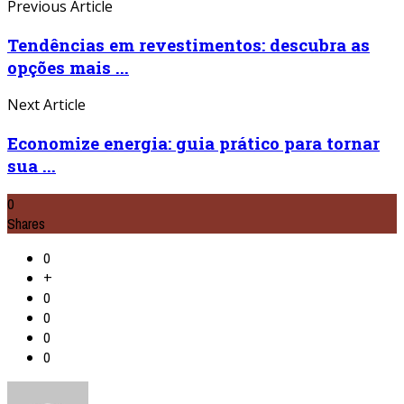
Previous Article
Tendências em revestimentos: descubra as
opções mais ...
Next Article
Economize energia: guia prático para tornar
sua ...
0
Shares
0
+
0
0
0
0