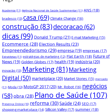
ANS
(18)
Academia
(11)
Agência Nacional de Saúde Suplementar
(11)
casa
(69)
Climate Change
(16)
bradesco
(13)
construção
(83)
decoracao
(62)
dicas
(99)
Donald Trump
(21)
E-mail Marketing
(15)
Ecommerce
(28)
Election Results
(23)
Empreendedorismo
(29)
empresa
(19)
empresas
(17)
Future of
Flat Earth
(18)
estratégias de marketing
(12)
Estratégias
(11)
News
(19)
health
(19)
indústria
(20)
Golden Globes
(17)
Marketing
(81)
Marketing
inovação
(13)
Digital
(50)
marketplace
(20)
Market Stories
(15)
mercado
negócios
MotoGP 2017
(20)
Mr. Robot
(16)
Moda
(13)
(11)
Plano de Saúde
(107)
(58)
obra
(28)
reforma
(30)
Saúde
(24)
SEO
(17)
Presença Online
(10)
Sillicon Valley
(17)
summer
(18)
shopping market place
(14)