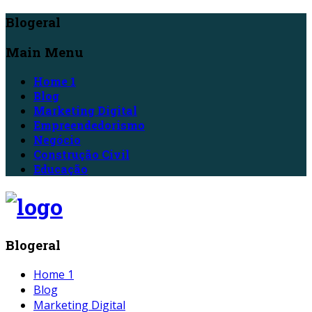
Blogeral
Main Menu
Home 1
Blog
Marketing Digital
Empreendedorismo
Negócio
Construção Civil
Educação
Blogeral
Home 1
Blog
Marketing Digital