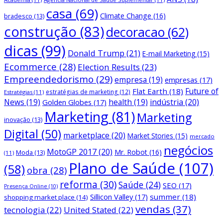
casa
(69)
Climate Change
(16)
bradesco
(13)
construção
(83)
decoracao
(62)
dicas
(99)
Donald Trump
(21)
E-mail Marketing
(15)
Ecommerce
(28)
Election Results
(23)
Empreendedorismo
(29)
empresa
(19)
empresas
(17)
Future of
Flat Earth
(18)
estratégias de marketing
(12)
Estratégias
(11)
News
(19)
health
(19)
indústria
(20)
Golden Globes
(17)
Marketing
(81)
Marketing
inovação
(13)
Digital
(50)
marketplace
(20)
Market Stories
(15)
mercado
negócios
MotoGP 2017
(20)
Mr. Robot
(16)
Moda
(13)
(11)
Plano de Saúde
(107)
(58)
obra
(28)
reforma
(30)
Saúde
(24)
SEO
(17)
Presença Online
(10)
Sillicon Valley
(17)
summer
(18)
shopping market place
(14)
vendas
(37)
tecnologia
(22)
United Stated
(22)