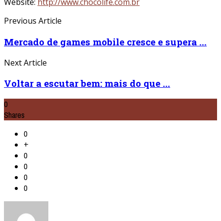
Website:
http://www.chocolife.com.br
Previous Article
Mercado de games mobile cresce e supera ...
Next Article
Voltar a escutar bem: mais do que ...
0
Shares
0
+
0
0
0
0