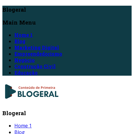
Blogeral
Main Menu
Home 1
Blog
Marketing Digital
Empreendedorismo
Negócio
Construção Civil
Educação
Blogeral
Home 1
Blog