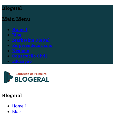
Blogeral
Main Menu
Home 1
Blog
Marketing Digital
Empreendedorismo
Negócio
Construção Civil
Educação
Blogeral
Home 1
Blog