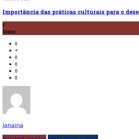
Importância das práticas culturais para o dese
0
Shares
0
+
0
0
0
0
Janaina
Related articles
More from author