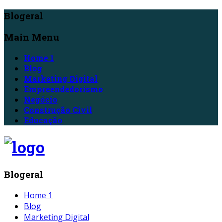
Blogeral
Main Menu
Home 1
Blog
Marketing Digital
Empreendedorismo
Negócio
Construção Civil
Educação
Blogeral
Home 1
Blog
Marketing Digital