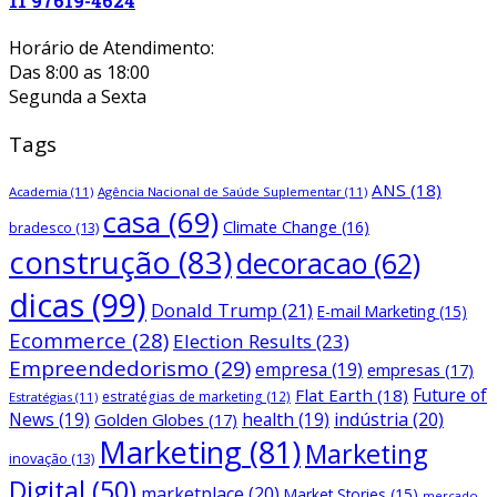
11 97619-4624
Horário de Atendimento:
Das 8:00 as 18:00
Segunda a Sexta
Tags
ANS
(18)
Academia
(11)
Agência Nacional de Saúde Suplementar
(11)
casa
(69)
Climate Change
(16)
bradesco
(13)
construção
(83)
decoracao
(62)
dicas
(99)
Donald Trump
(21)
E-mail Marketing
(15)
Ecommerce
(28)
Election Results
(23)
Empreendedorismo
(29)
empresa
(19)
empresas
(17)
Future of
Flat Earth
(18)
estratégias de marketing
(12)
Estratégias
(11)
News
(19)
health
(19)
indústria
(20)
Golden Globes
(17)
Marketing
(81)
Marketing
inovação
(13)
Digital
(50)
marketplace
(20)
Market Stories
(15)
mercado