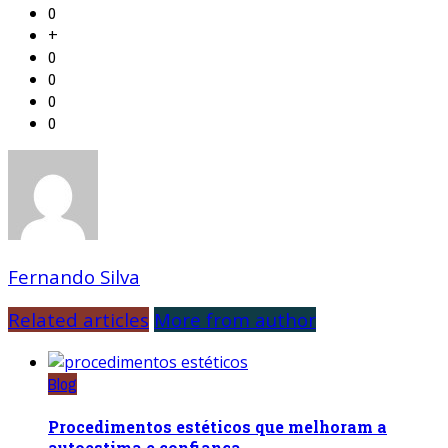
0
+
0
0
0
0
Fernando Silva
Related articles
More from author
Blog
Procedimentos estéticos que melhoram a
autoestima e confiança