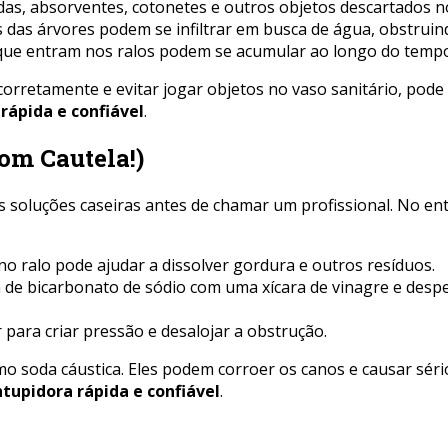
ldas, absorventes, cotonetes e outros objetos descartados 
s das árvores podem se infiltrar em busca de água, obstrui
s que entram nos ralos podem se acumular ao longo do temp
corretamente e evitar jogar objetos no vaso sanitário, pode
rápida e confiável
.
om Cautela!)
soluções caseiras antes de chamar um profissional. No enta
o ralo pode ajudar a dissolver gordura e outros resíduos.
 de bicarbonato de sódio com uma xícara de vinagre e despe
para criar pressão e desalojar a obstrução.
mo soda cáustica. Eles podem corroer os canos e causar sér
tupidora rápida e confiável
.