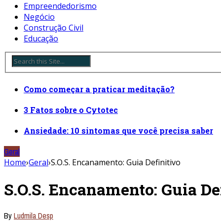
Empreendedorismo
Negócio
Construção Civil
Educação
Como começar a praticar meditação?
3 Fatos sobre o Cytotec
Ansiedade: 10 sintomas que você precisa saber
Geral
Home
›
Geral
›
S.O.S. Encanamento: Guia Definitivo
S.O.S. Encanamento: Guia De
By
Ludmila Desp