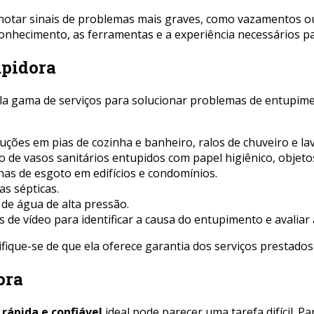
e notar sinais de problemas mais graves, como vazamentos o
conhecimento, as ferramentas e a experiência necessários p
upidora
 gama de serviços para solucionar problemas de entupimen
ões em pias de cozinha e banheiro, ralos de chuveiro e lav
de vasos sanitários entupidos com papel higiênico, objeto
as de esgoto em edifícios e condomínios.
s sépticas.
de água de alta pressão.
de vídeo para identificar a causa do entupimento e avaliar 
tifique-se de que ela oferece garantia dos serviços prestad
ora
rápida e confiável
ideal pode parecer uma tarefa difícil. P