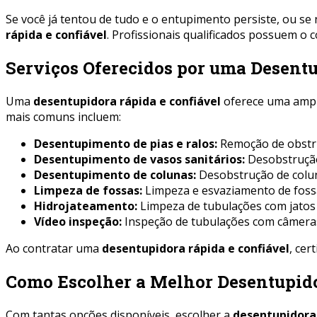
Se você já tentou de tudo e o entupimento persiste, ou s
rápida e confiável
. Profissionais qualificados possuem o 
Serviços Oferecidos por uma Desent
Uma
desentupidora rápida e confiável
oferece uma ampla
mais comuns incluem:
Desentupimento de pias e ralos:
Remoção de obstruç
Desentupimento de vasos sanitários:
Desobstrução 
Desentupimento de colunas:
Desobstrução de colun
Limpeza de fossas:
Limpeza e esvaziamento de fossa
Hidrojateamento:
Limpeza de tubulações com jatos 
Vídeo inspeção:
Inspeção de tubulações com câmeras 
Ao contratar uma
desentupidora rápida e confiável
, cer
Como Escolher a Melhor Desentupid
Com tantas opções disponíveis, escolher a
desentupidora 