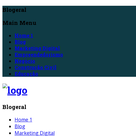
Blogeral
Main Menu
Home 1
Blog
Marketing Digital
Empreendedorismo
Negócio
Construção Civil
Educação
Blogeral
Home 1
Blog
Marketing Digital