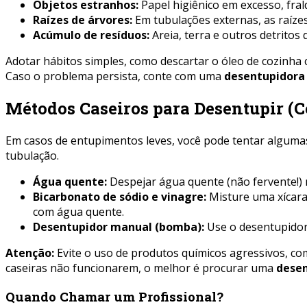
Objetos estranhos:
Papel higiênico em excesso, fra
Raízes de árvores:
Em tubulações externas, as raíze
Acúmulo de resíduos:
Areia, terra e outros detrito
Adotar hábitos simples, como descartar o óleo de cozinha 
Caso o problema persista, conte com uma
desentupidora 
Métodos Caseiros para Desentupir (C
Em casos de entupimentos leves, você pode tentar algumas 
tubulação.
Água quente:
Despejar água quente (não fervente!) n
Bicarbonato de sódio e vinagre:
Misture uma xícara
com água quente.
Desentupidor manual (bomba):
Use o desentupidor 
Atenção:
Evite o uso de produtos químicos agressivos, co
caseiras não funcionarem, o melhor é procurar uma
desen
Quando Chamar um Profissional?