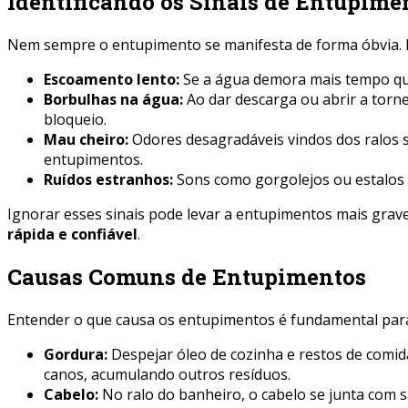
Identificando os Sinais de Entupime
Nem sempre o entupimento se manifesta de forma óbvia. F
Escoamento lento:
Se a água demora mais tempo que o
Borbulhas na água:
Ao dar descarga ou abrir a torn
bloqueio.
Mau cheiro:
Odores desagradáveis vindos dos ralos 
entupimentos.
Ruídos estranhos:
Sons como gorgolejos ou estalos 
Ignorar esses sinais pode levar a entupimentos mais grav
rápida e confiável
.
Causas Comuns de Entupimentos
Entender o que causa os entupimentos é fundamental para 
Gordura:
Despejar óleo de cozinha e restos de comid
canos, acumulando outros resíduos.
Cabelo:
No ralo do banheiro, o cabelo se junta com