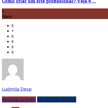
Como criar um site profissional? Veja 9 ...
0
Shares
0
+
0
0
0
0
Ludmila Desp
Related articles
More from author