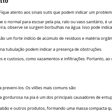
nto
ique atento aos sinais sutis que podem indicar um problem
 normal para escoar pela pia, ralo ou vaso sanitário, é um 
eira, observe se surgem borbulhas na água. Isso pode indic
são um forte indício de acúmulo de resíduos e matéria org
na tubulação podem indicar a presença de obstruções.
es e custosos, como vazamentos e infiltrações. Portanto, a
preveni-los. Os vilões mais comuns são:
a gordurosa na pia é um dos principais causadores de entup
 sabão e outros produtos, formando uma massa compacta q