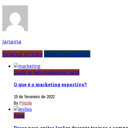
Janaina
Related articles
More from author
Gestão de Negócios
Marketing Digital
O que é o marketing esportivo?
15 de fevereiro de 2022
By
Priscila
Saúde
Dicas para evitar lesões durante treinos e comp