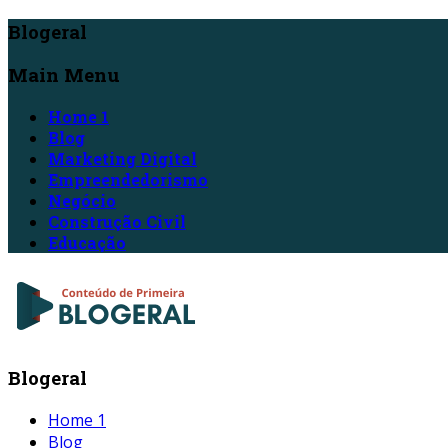
Blogeral
Main Menu
Home 1
Blog
Marketing Digital
Empreendedorismo
Negócio
Construção Civil
Educação
Blogeral
Home 1
Blog