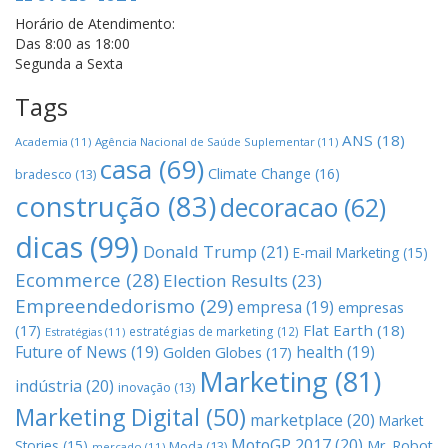
Horário de Atendimento:
Das 8:00 as 18:00
Segunda a Sexta
Tags
ANS
(18)
Academia
(11)
Agência Nacional de Saúde Suplementar
(11)
casa
(69)
Climate Change
(16)
bradesco
(13)
construção
(83)
decoracao
(62)
dicas
(99)
Donald Trump
(21)
E-mail Marketing
(15)
Ecommerce
(28)
Election Results
(23)
Empreendedorismo
(29)
empresa
(19)
empresas
(17)
Flat Earth
(18)
estratégias de marketing
(12)
Estratégias
(11)
Future of News
(19)
health
(19)
Golden Globes
(17)
Marketing
(81)
indústria
(20)
inovação
(13)
Marketing Digital
(50)
marketplace
(20)
Market
MotoGP 2017
(20)
Stories
(15)
Mr. Robot
Moda
(13)
mercado
(11)