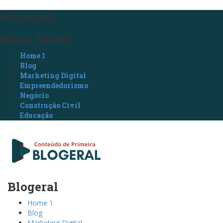
Blogeral
Main Menu
Home 1
Blog
Marketing Digital
Empreendedorismo
Negócio
Construção Civil
Educação
Blogeral
Home 1
Blog
Marketing Digital