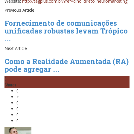
Website:
http://tagplus.com.br/?ref=dino_direto_neuromarketing
Previous Article
Fornecimento de comunicações
unificadas robustas levam Trópico
...
Next Article
Como a Realidade Aumentada (RA)
pode agregar ...
0
Shares
0
+
0
0
0
0