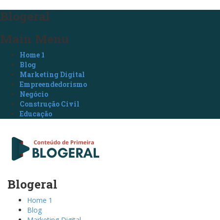
Blogeral
Main Menu
Home 1
Blog
Marketing Digital
Empreendedorismo
Negócio
Construção Civil
Educação
Blogeral
Home 1
Blog
Marketing Digital