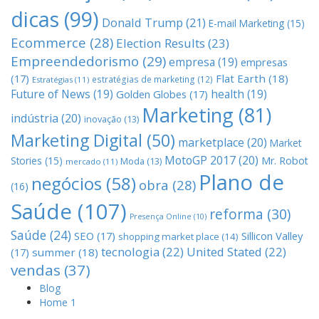
dicas
(99)
Donald Trump
(21)
E-mail Marketing
(15)
Ecommerce
(28)
Election Results
(23)
Empreendedorismo
(29)
empresa
(19)
empresas
(17)
Flat Earth
(18)
estratégias de marketing
(12)
Estratégias
(11)
Future of News
(19)
health
(19)
Golden Globes
(17)
Marketing
(81)
indústria
(20)
inovação
(13)
Marketing Digital
(50)
marketplace
(20)
Market
MotoGP 2017
(20)
Stories
(15)
Mr. Robot
Moda
(13)
mercado
(11)
Plano de
negócios
(58)
obra
(28)
(16)
Saúde
(107)
reforma
(30)
Presença Online
(10)
Saúde
(24)
SEO
(17)
Sillicon Valley
shopping market place
(14)
tecnologia
(22)
United Stated
(22)
(17)
summer
(18)
vendas
(37)
Blog
Home 1