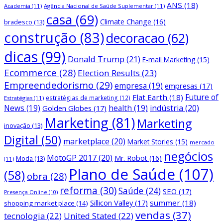
ANS
(18)
Academia
(11)
Agência Nacional de Saúde Suplementar
(11)
casa
(69)
Climate Change
(16)
bradesco
(13)
construção
(83)
decoracao
(62)
dicas
(99)
Donald Trump
(21)
E-mail Marketing
(15)
Ecommerce
(28)
Election Results
(23)
Empreendedorismo
(29)
empresa
(19)
empresas
(17)
Future of
Flat Earth
(18)
estratégias de marketing
(12)
Estratégias
(11)
News
(19)
health
(19)
indústria
(20)
Golden Globes
(17)
Marketing
(81)
Marketing
inovação
(13)
Digital
(50)
marketplace
(20)
Market Stories
(15)
mercado
negócios
MotoGP 2017
(20)
Mr. Robot
(16)
Moda
(13)
(11)
Plano de Saúde
(107)
(58)
obra
(28)
reforma
(30)
Saúde
(24)
SEO
(17)
Presença Online
(10)
Sillicon Valley
(17)
summer
(18)
shopping market place
(14)
vendas
(37)
tecnologia
(22)
United Stated
(22)