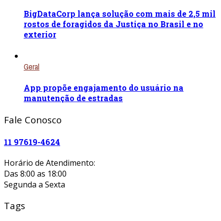
BigDataCorp lança solução com mais de 2,5 mil
rostos de foragidos da Justiça no Brasil e no
exterior
Geral
App propõe engajamento do usuário na
manutenção de estradas
Fale Conosco
11 97619-4624
Horário de Atendimento:
Das 8:00 as 18:00
Segunda a Sexta
Tags