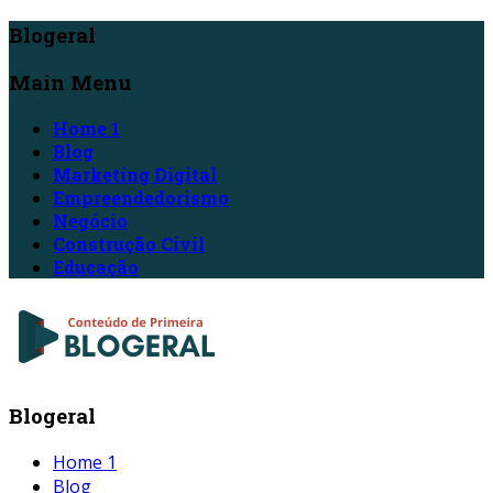
Blogeral
Main Menu
Home 1
Blog
Marketing Digital
Empreendedorismo
Negócio
Construção Civil
Educação
Blogeral
Home 1
Blog