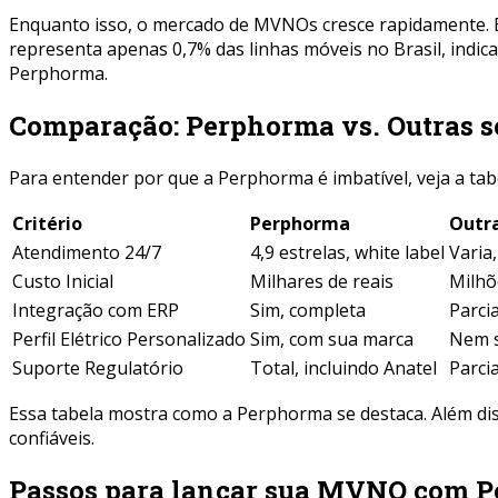
Enquanto isso, o mercado de MVNOs cresce rapidamente. 
representa apenas 0,7% das linhas móveis no Brasil, indi
Perphorma.
Comparação: Perphorma vs. Outras 
Para entender por que a Perphorma é imbatível, veja a tab
Critério
Perphorma
Outra
Atendimento 24/7
4,9 estrelas, white label
Varia
Custo Inicial
Milhares de reais
Milhõ
Integração com ERP
Sim, completa
Parcia
Perfil Elétrico Personalizado
Sim, com sua marca
Nem s
Suporte Regulatório
Total, incluindo Anatel
Parcia
Essa tabela mostra como a Perphorma se destaca. Além di
confiáveis.
Passos para lançar sua MVNO com P