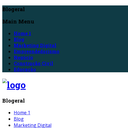
Blogeral
Main Menu
Home 1
Blog
Marketing Digital
Empreendedorismo
Negócio
Construção Civil
Educação
Blogeral
Home 1
Blog
Marketing Digital