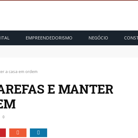
ITAL
EMPREENDEDORISMO
NEGÓCIO
CONST
ter a casa em ordem
TAREFAS E MANTER
DEM
0