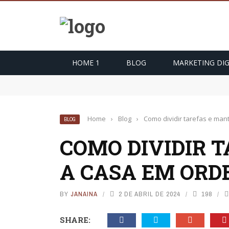
HOME 1
BLOG
MARKETING DIG
Como começar a praticar meditação?
3 Fatos sobre o Cytotec
Ansiedade: 10 sintomas que você precisa saber
Home
›
Blog
›
Como dividir tarefas e man
BLOG
COMO DIVIDIR 
A CASA EM OR
BY
JANAINA
2 DE ABRIL DE 2024
198
SHARE: