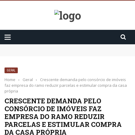
Como começar a praticar meditação?
3 Fatos sobre o Cytotec
Ansiedade: 10 sintomas que você precisa saber
GERAL
Home
›
Geral
›
Crescente demanda pelo consórcio de imóveis
faz empresa do ramo reduzir parcelas e estimular compra da casa
própria
CRESCENTE DEMANDA PELO
CONSÓRCIO DE IMÓVEIS FAZ
EMPRESA DO RAMO REDUZIR
PARCELAS E ESTIMULAR COMPRA
DA CASA PRÓPRIA