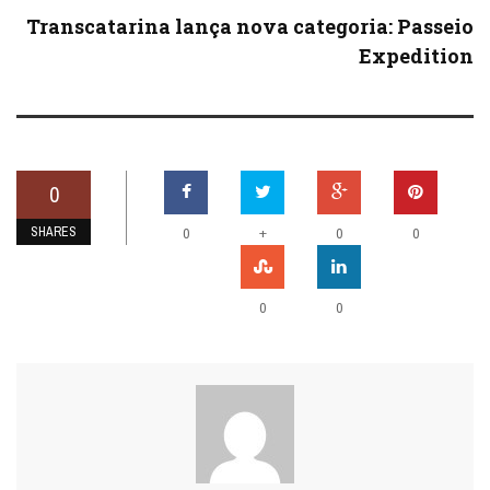
Transcatarina lança nova categoria: Passeio
Expedition
0
SHARES
+
0
0
0
0
0