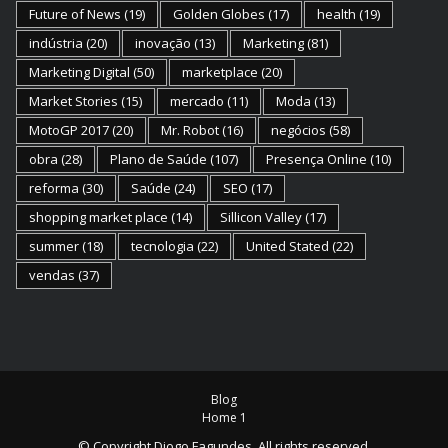
Future of News
(19)
Golden Globes
(17)
health
(19)
indústria
(20)
inovação
(13)
Marketing
(81)
Marketing Digital
(50)
marketplace
(20)
Market Stories
(15)
mercado
(11)
Moda
(13)
MotoGP 2017
(20)
Mr. Robot
(16)
negócios
(58)
obra
(28)
Plano de Saúde
(107)
Presença Online
(10)
reforma
(30)
Saúde
(24)
SEO
(17)
shopping market place
(14)
Sillicon Valley
(17)
summer
(18)
tecnologia
(22)
United Stated
(22)
vendas
(37)
Blog
Home 1
© Copyright
Diogo Fagundes
. All rights reserved.