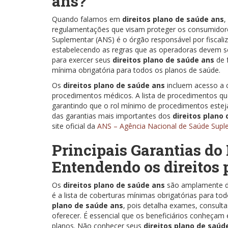
ans?
Quando falamos em
direitos plano de saúde ans
,
regulamentações que visam proteger os consumidore
Suplementar (ANS) é o órgão responsável por fiscaliz
estabelecendo as regras que as operadoras devem s
para exercer seus
direitos plano de saúde ans
de 
mínima obrigatória para todos os planos de saúde.
Os
direitos plano de saúde ans
incluem acesso a c
procedimentos médicos. A lista de procedimentos qu
garantindo que o rol mínimo de procedimentos este
das garantias mais importantes dos
direitos plano
site oficial da
ANS – Agência Nacional de Saúde Supl
Principais Garantias do
Entendendo os direitos 
Os
direitos plano de saúde ans
são amplamente de
é a lista de coberturas mínimas obrigatórias para tod
plano de saúde ans
, pois detalha exames, consult
oferecer. É essencial que os beneficiários conheçam
planos. Não conhecer seus
direitos plano de saúd