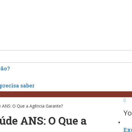
ção?
precisa saber
e ANS: O Que a Agência Garante?
Yo
aúde ANS: O Que a
Ex