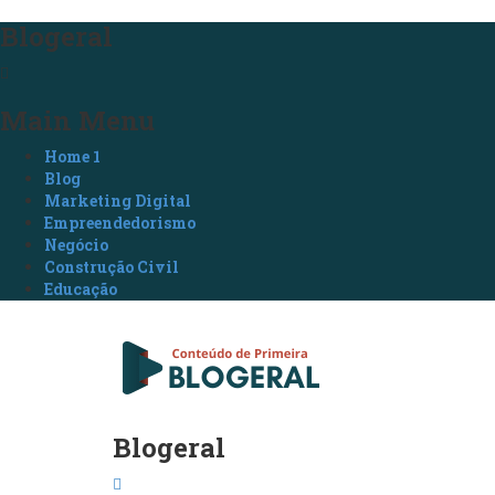
Blogeral
Main Menu
Home 1
Blog
Marketing Digital
Empreendedorismo
Negócio
Construção Civil
Educação
Blogeral