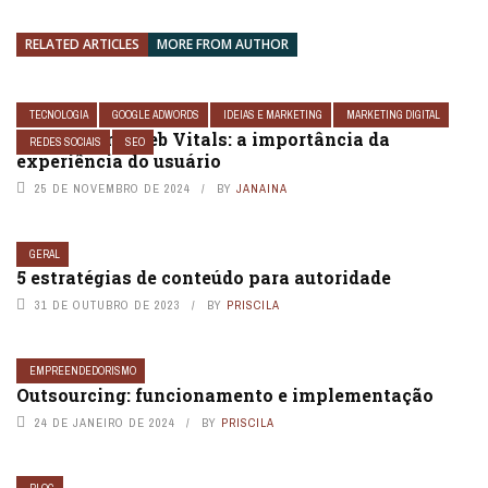
RELATED ARTICLES
MORE FROM AUTHOR
TECNOLOGIA
GOOGLE ADWORDS
IDEIAS E MARKETING
MARKETING DIGITAL
Google Core Web Vitals: a importância da
REDES SOCIAIS
SEO
experiência do usuário
25 DE NOVEMBRO DE 2024
BY
JANAINA
GERAL
5 estratégias de conteúdo para autoridade
31 DE OUTUBRO DE 2023
BY
PRISCILA
EMPREENDEDORISMO
Outsourcing: funcionamento e implementação
24 DE JANEIRO DE 2024
BY
PRISCILA