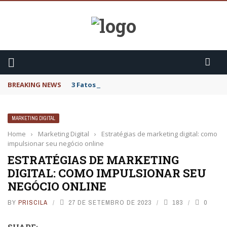
BREAKING NEWS
3 Fatos sobre o Cytotec
MARKETING DIGITAL
Home
›
Marketing Digital
›
Estratégias de marketing digital: como
impulsionar seu negócio online
ESTRATÉGIAS DE MARKETING
DIGITAL: COMO IMPULSIONAR SEU
NEGÓCIO ONLINE
BY
PRISCILA
27 DE SETEMBRO DE 2023
183
0