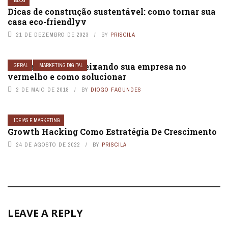
BLOG
Dicas de construção sustentável: como tornar sua
casa eco-friendlyv
21 DE DEZEMBRO DE 2023
BY
PRISCILA
3 erros que estão deixando sua empresa no
GERAL
MARKETING DIGITAL
vermelho e como solucionar
2 DE MAIO DE 2018
BY
DIOGO FAGUNDES
IDEIAS E MARKETING
Growth Hacking Como Estratégia De Crescimento
24 DE AGOSTO DE 2022
BY
PRISCILA
LEAVE A REPLY