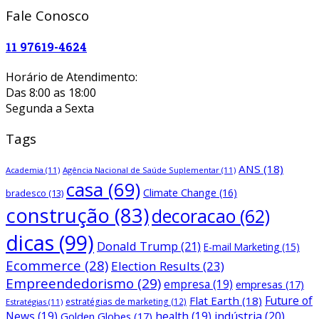
Fale Conosco
11 97619-4624
Horário de Atendimento:
Das 8:00 as 18:00
Segunda a Sexta
Tags
ANS
(18)
Academia
(11)
Agência Nacional de Saúde Suplementar
(11)
casa
(69)
Climate Change
(16)
bradesco
(13)
construção
(83)
decoracao
(62)
dicas
(99)
Donald Trump
(21)
E-mail Marketing
(15)
Ecommerce
(28)
Election Results
(23)
Empreendedorismo
(29)
empresa
(19)
empresas
(17)
Future of
Flat Earth
(18)
estratégias de marketing
(12)
Estratégias
(11)
News
(19)
health
(19)
indústria
(20)
Golden Globes
(17)