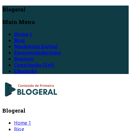
Blogeral
Main Menu
Home 1
Blog
Marketing Digital
Empreendedorismo
Negócio
Construção Civil
Educação
Blogeral
Home 1
Blog