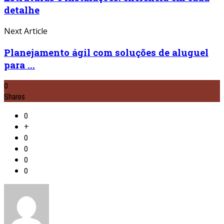
detalhe
Next Article
Planejamento ágil com soluções de aluguel
para ...
0
Shares
0
+
0
0
0
0