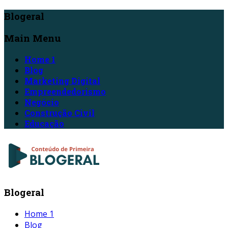
Blogeral
Main Menu
Home 1
Blog
Marketing Digital
Empreendedorismo
Negócio
Construção Civil
Educação
Blogeral
Home 1
Blog