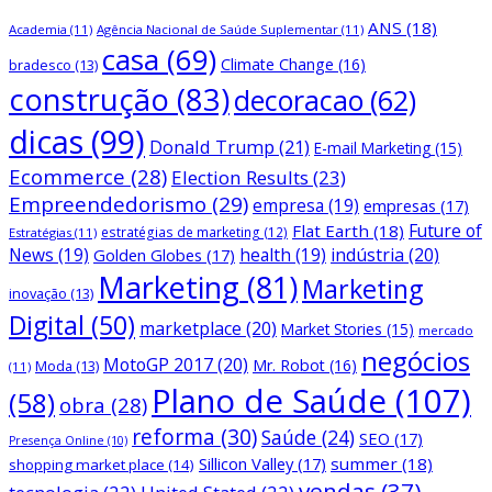
ANS
(18)
Academia
(11)
Agência Nacional de Saúde Suplementar
(11)
casa
(69)
Climate Change
(16)
bradesco
(13)
construção
(83)
decoracao
(62)
dicas
(99)
Donald Trump
(21)
E-mail Marketing
(15)
Ecommerce
(28)
Election Results
(23)
Empreendedorismo
(29)
empresa
(19)
empresas
(17)
Future of
Flat Earth
(18)
estratégias de marketing
(12)
Estratégias
(11)
News
(19)
health
(19)
indústria
(20)
Golden Globes
(17)
Marketing
(81)
Marketing
inovação
(13)
Digital
(50)
marketplace
(20)
Market Stories
(15)
mercado
negócios
MotoGP 2017
(20)
Mr. Robot
(16)
Moda
(13)
(11)
Plano de Saúde
(107)
(58)
obra
(28)
reforma
(30)
Saúde
(24)
SEO
(17)
Presença Online
(10)
Sillicon Valley
(17)
summer
(18)
shopping market place
(14)
vendas
(37)