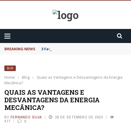
BREAKING NEWS
3 Fatos sobre o Cytotec
BLOG
Home
›
Blog
›
Quais as Vantagens e Desvantagens da Energia
Mecânica?
QUAIS AS VANTAGENS E
DESVANTAGENS DA ENERGIA
MECÂNICA?
BY
FERNANDO SILVA
28 DE SETEMBRO DE 2023
477
0