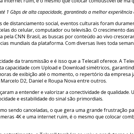
ma internet ruim, é o mesmo que colocar combustível de má 
até 1 Gbps de alta capacidade, garantindo a melhor experiência d
e distanciamento social, eventos culturais foram durament
elas do celular, computador ou televisão. O crescimento das 
 pela CNN Brasil, as buscas por conteúdo ao vivo cresceram
ncias mundiais da plataforma. Com diversas lives toda sem
ocidade da transmissão e é isso que a Telecall oferece. A Tel
alta capacidade com Upload e Download simétricos, garantind
oras de exibição até o momento, o repertório da empresa 
, Marcelo D2, Daniel e Roupa Nova entre outros.
eçaram a entender e valorizar a conectividade de qualidade. 
cidade e estabilidade do sinal são primordiais.
mo sendo canceladas, o que gera uma grande frustração par
âmeras 4K e uma internet ruim, é o mesmo que colocar comb