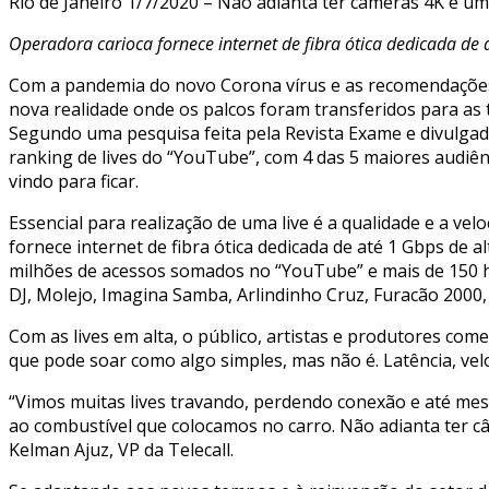
Rio de Janeiro 1/7/2020 – Não adianta ter câmeras 4K e u
Operadora carioca fornece internet de fibra ótica dedicada de 
Com a pandemia do novo Corona vírus e as recomendações d
nova realidade onde os palcos foram transferidos para as t
Segundo uma pesquisa feita pela Revista Exame e divulgada
ranking de lives do “YouTube”, com 4 das 5 maiores audiê
vindo para ficar.
Essencial para realização de uma live é a qualidade e a vel
fornece internet de fibra ótica dedicada de até 1 Gbps de 
milhões de acessos somados no “YouTube” e mais de 150 h
DJ, Molejo, Imagina Samba, Arlindinho Cruz, Furacão 2000
Com as lives em alta, o público, artistas e produtores com
que pode soar como algo simples, mas não é. Latência, velo
“Vimos muitas lives travando, perdendo conexão e até mes
ao combustível que colocamos no carro. Não adianta ter c
Kelman Ajuz, VP da Telecall.