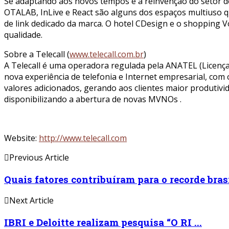
Se adaptando aos novos tempos e à reinvenção do setor de 
OTALAB, InLive e React são alguns dos espaços multiuso q
de link dedicado da marca. O hotel CDesign e o shopping V
qualidade.
Sobre a Telecall (
www.telecall.com.br
)
A Telecall é uma operadora regulada pela ANATEL (Licença
nova experiência de telefonia e Internet empresarial, com 
valores adicionados, gerando aos clientes maior produtiv
disponibilizando a abertura de novas MVNOs .
Website:
http://www.telecall.com
Previous Article
Quais fatores contribuíram para o recorde brasil
Next Article
IBRI e Deloitte realizam pesquisa “O RI ...