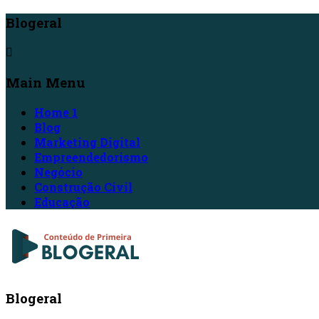
Blogeral
Main Menu
Home 1
Blog
Marketing Digital
Empreendedorismo
Negócio
Construção Civil
Educação
Blogeral