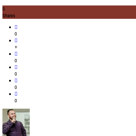
0
Shares
0
+
0
0
0
0