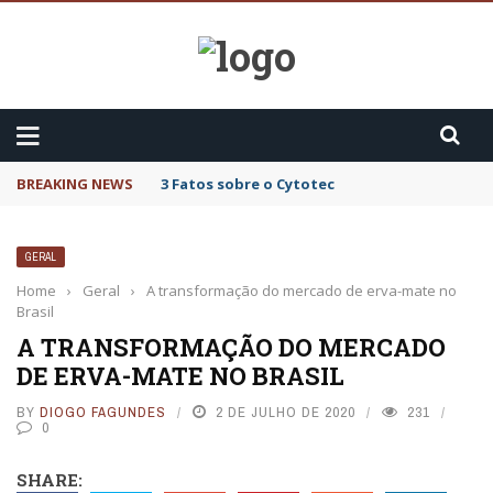
BLOGERAL
Main Menu
HOME 1
BLOG
BREAKING NEWS
3 Fatos sobre o Cytotec
MARKETING DIGITAL
GERAL
EMPREENDEDORISMO
Home
›
Geral
›
A transformação do mercado de erva-mate no
Brasil
NEGÓCIO
A TRANSFORMAÇÃO DO MERCADO
CONSTRUÇÃO CIVIL
DE ERVA-MATE NO BRASIL
EDUCAÇÃO
BY
DIOGO FAGUNDES
2 DE JULHO DE 2020
231
0
SHARE: