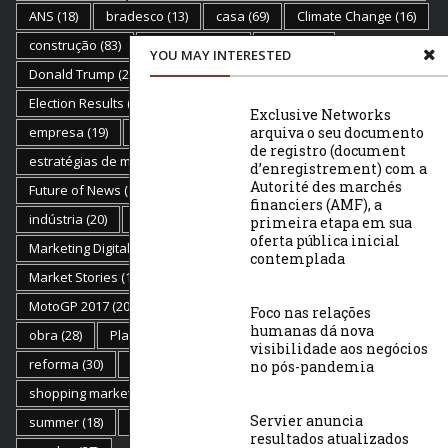
ANS
(18)
bradesco
(13)
casa
(69)
Climate Change
(16)
construção
(83)
decoracao
(62)
dicas
(99)
YOU MAY INTERESTED
Donald Trump
(21)
E-mail Marketing
(15)
Ecommerce
(28)
Election Results
(23)
Empreendedorismo
(29)
Exclusive Networks
arquiva o seu documento
empresa
(19)
empresas
(17)
Estratégias
(11)
de registro (document
estratégias de marketing
(12)
Flat Earth
(18)
d’enregistrement) com a
Autorité des marchés
Future of News
(19)
Golden Globes
(17)
health
(19)
financiers (AMF), a
indústria
(20)
inovação
(13)
Marketing
(81)
primeira etapa em sua
oferta pública inicial
Marketing Digital
(50)
marketplace
(20)
contemplada
Market Stories
(15)
mercado
(11)
Moda
(13)
MotoGP 2017
(20)
Mr. Robot
(16)
negócios
(58)
Foco nas relações
humanas dá nova
obra
(28)
Plano de Saúde
(107)
Presença Online
(10)
visibilidade aos negócios
reforma
(30)
Saúde
(24)
SEO
(17)
no pós-pandemia
shopping market place
(14)
Sillicon Valley
(17)
Servier anuncia
summer
(18)
tecnologia
(22)
United Stated
(22)
resultados atualizados