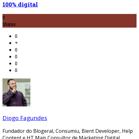
100% digital
0
Shares
0
+
0
0
0
0
Diogo Fagundes
Fundador do Blogeral, Consumiu, Bient Developer, Help
Content e HT Mais Consultor de Marketing Digital,