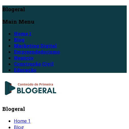
Blogeral
Main Menu
Home 1
Blog
Marketing Digital
Empreendedorismo
Negócio
Construção Civil
Educação
Blogeral
Home 1
Blog