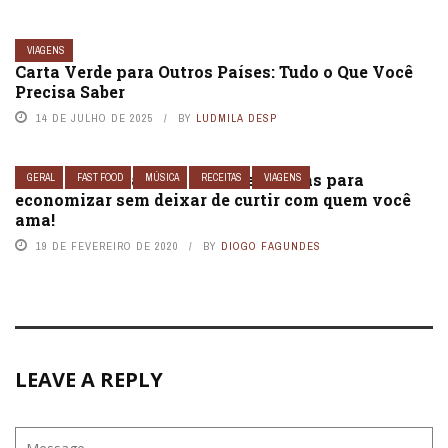
VIAGENS
Carta Verde para Outros Países: Tudo o Que Você
Precisa Saber
14 DE JULHO DE 2025
BY
LUDMILA DESP
Carnaval em família – Conheça dicas para
GERAL
FAST FOOD
MÚSICA
RECEITAS
VIAGENS
economizar sem deixar de curtir com quem você
ama!
19 DE FEVEREIRO DE 2020
BY
DIOGO FAGUNDES
LEAVE A REPLY