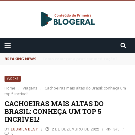
BREAKING NEWS
3 Fatos sobre o Cytotec
VIAGENS
Home
›
Viagens
›
Cachoeiras mais altas do Brasil: conheça um
top 5 incrível!
CACHOEIRAS MAIS ALTAS DO
BRASIL: CONHEÇA UM TOP 5
INCRÍVEL!
BY
LUDMILA DESP
2 DE DEZEMBRO DE 2022
343
0