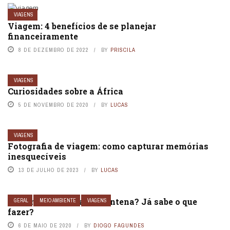
VIAGENS
Viagem: 4 benefícios de se planejar
financeiramente
8 DE DEZEMBRO DE 2022
BY
PRISCILA
VIAGENS
Curiosidades sobre a África
5 DE NOVEMBRO DE 2020
BY
LUCAS
VIAGENS
Fotografia de viagem: como capturar memórias
inesquecíveis
13 DE JULHO DE 2023
BY
LUCAS
E quando passar a quarentena? Já sabe o que
GERAL
MEIO AMBIENTE
VIAGENS
fazer?
6 DE MAIO DE 2020
BY
DIOGO FAGUNDES