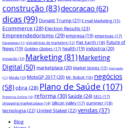
construção
(83)
decoracao
(62)
dicas
(99)
Donald Trump
(21)
E-mail Marketing
(15)
Ecommerce
(28)
Election Results
(23)
Empreendedorismo
(29)
empresa
(19)
empresas
(17)
Future of
Flat Earth
(18)
estratégias de marketing
(12)
Estratégias
(11)
News
(19)
health
(19)
indústria
(20)
Golden Globes
(17)
Marketing
(81)
Marketing
inovação
(13)
Digital
(50)
marketplace
(20)
Market Stories
(15)
mercado
negócios
MotoGP 2017
(20)
Mr. Robot
(16)
Moda
(13)
(11)
Plano de Saúde
(107)
(58)
obra
(28)
reforma
(30)
Saúde
(24)
SEO
(17)
Presença Online
(10)
Sillicon Valley
(17)
summer
(18)
shopping market place
(14)
vendas
(37)
tecnologia
(22)
United Stated
(22)
Blog