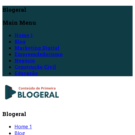
Blogeral
Main Menu
Home 1
Blog
Marketing Digital
Empreendedorismo
Negócio
Construção Civil
Educação
Blogeral
Home 1
Blog