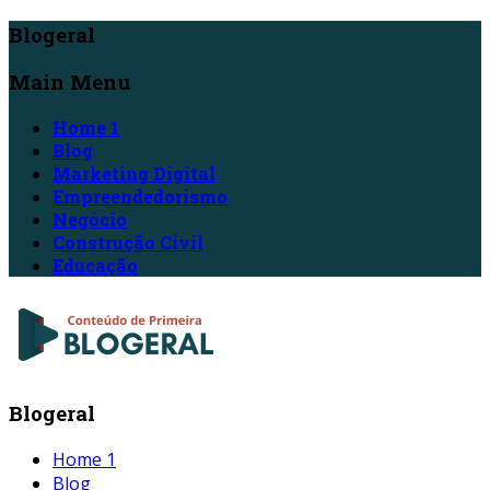
Blogeral
Main Menu
Home 1
Blog
Marketing Digital
Empreendedorismo
Negócio
Construção Civil
Educação
Blogeral
Home 1
Blog