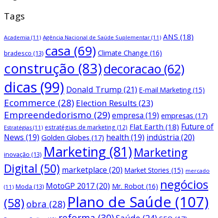
Tags
ANS
(18)
Academia
(11)
Agência Nacional de Saúde Suplementar
(11)
casa
(69)
Climate Change
(16)
bradesco
(13)
construção
(83)
decoracao
(62)
dicas
(99)
Donald Trump
(21)
E-mail Marketing
(15)
Ecommerce
(28)
Election Results
(23)
Empreendedorismo
(29)
empresa
(19)
empresas
(17)
Future of
Flat Earth
(18)
estratégias de marketing
(12)
Estratégias
(11)
News
(19)
health
(19)
indústria
(20)
Golden Globes
(17)
Marketing
(81)
Marketing
inovação
(13)
Digital
(50)
marketplace
(20)
Market Stories
(15)
mercado
negócios
MotoGP 2017
(20)
Mr. Robot
(16)
Moda
(13)
(11)
Plano de Saúde
(107)
(58)
obra
(28)
reforma
(30)
Saúde
(24)