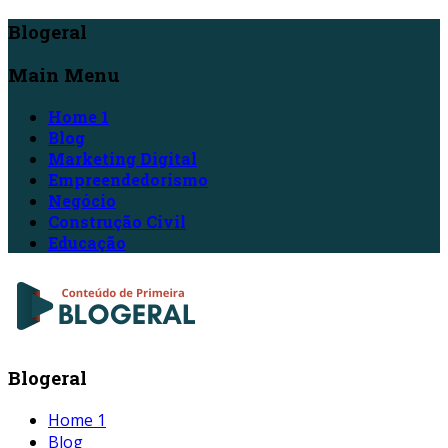
Blogeral
Main Menu
Home 1
Blog
Marketing Digital
Empreendedorismo
Negócio
Construção Civil
Educação
Blogeral
Home 1
Blog