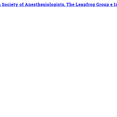
ociety of Anesthesiologists, The Leapfrog Group e In