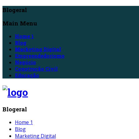
Blogeral
Main Menu
Home 1
Blog
Marketing Digital
Empreendedorismo
Negócio
Construção Civil
Educação
Blogeral
Home 1
Blog
Marketing Digital