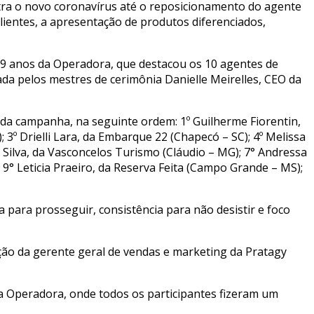
tra o novo coronavírus até o reposicionamento do agente
ientes, a apresentação de produtos diferenciados,
e 19 anos da Operadora, que destacou os 10 agentes de
ada pelos mestres de cerimônia Danielle Meirelles, CEO da
 da campanha, na seguinte ordem: 1º Guilherme Fiorentin,
3º Drielli Lara, da Embarque 22 (Chapecó – SC); 4º Melissa
os Silva, da Vasconcelos Turismo (Cláudio – MG); 7° Andressa
9° Leticia Praeiro, da Reserva Feita (Campo Grande – MS);
 para prosseguir, consistência para não desistir e foco
ação da gerente geral de vendas e marketing da Pratagy
a Operadora, onde todos os participantes fizeram um