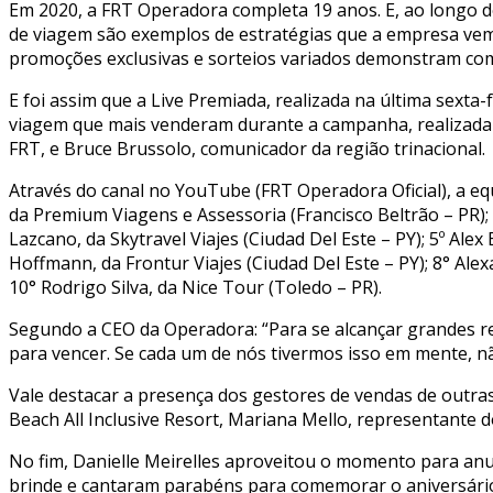
Em 2020, a FRT Operadora completa 19 anos. E, ao longo 
de viagem são exemplos de estratégias que a empresa vem 
promoções exclusivas e sorteios variados demonstram como
E foi assim que a Live Premiada, realizada na última sexta
viagem que mais venderam durante a campanha, realizada en
FRT, e Bruce Brussolo, comunicador da região trinacional.
Através do canal no YouTube (FRT Operadora Oficial), a e
da Premium Viagens e Assessoria (Francisco Beltrão – PR); 
Lazcano, da Skytravel Viajes (Ciudad Del Este – PY); 5º Alex
Hoffmann, da Frontur Viajes (Ciudad Del Este – PY); 8° Al
10° Rodrigo Silva, da Nice Tour (Toledo – PR).
Segundo a CEO da Operadora: “Para se alcançar grandes resu
para vencer. Se cada um de nós tivermos isso em mente, n
Vale destacar a presença dos gestores de vendas de outras
Beach All Inclusive Resort, Mariana Mello, representante
No fim, Danielle Meirelles aproveitou o momento para an
brinde e cantaram parabéns para comemorar o aniversário