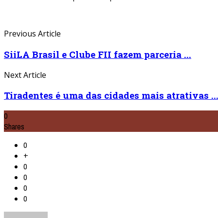
Previous Article
SiiLA Brasil e Clube FII fazem parceria ...
Next Article
Tiradentes é uma das cidades mais atrativas ..
0
Shares
0
+
0
0
0
0