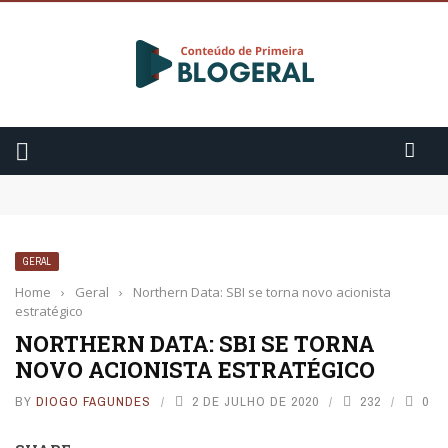
Como começar a praticar meditação?
3 Fatos sobre o Cytotec
Ansiedade: 10 sintomas que você precisa saber
GERAL
Home
›
Geral
›
Northern Data: SBI se torna novo acionista
estratégico
NORTHERN DATA: SBI SE TORNA
NOVO ACIONISTA ESTRATÉGICO
BY
DIOGO FAGUNDES
2 DE JULHO DE 2020
232
0