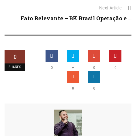
Next Article
Fato Relevante – BK Brasil Operação e ...
0
SHARES
+
0
0
0
0
0