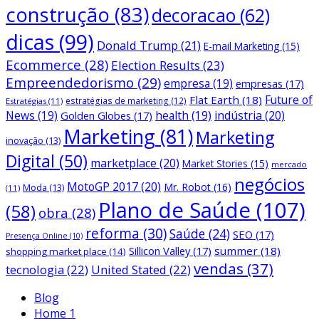
construção
(83)
decoracao
(62)
dicas
(99)
Donald Trump
(21)
E-mail Marketing
(15)
Ecommerce
(28)
Election Results
(23)
Empreendedorismo
(29)
empresa
(19)
empresas
(17)
Future of
Flat Earth
(18)
estratégias de marketing
(12)
Estratégias
(11)
News
(19)
health
(19)
indústria
(20)
Golden Globes
(17)
Marketing
(81)
Marketing
inovação
(13)
Digital
(50)
marketplace
(20)
Market Stories
(15)
mercado
negócios
MotoGP 2017
(20)
Mr. Robot
(16)
Moda
(13)
(11)
Plano de Saúde
(107)
(58)
obra
(28)
reforma
(30)
Saúde
(24)
SEO
(17)
Presença Online
(10)
Sillicon Valley
(17)
summer
(18)
shopping market place
(14)
vendas
(37)
tecnologia
(22)
United Stated
(22)
Blog
Home 1