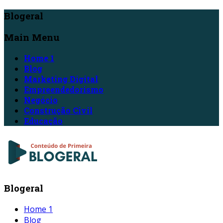
Blogeral
Main Menu
Home 1
Blog
Marketing Digital
Empreendedorismo
Negócio
Construção Civil
Educação
Blogeral
Home 1
Blog