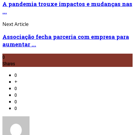
A pandemia trouxe impactos e mudanças nas
...
Next Article
Associação fecha parceria com empresa para
aumentar ...
0
Shares
0
+
0
0
0
0