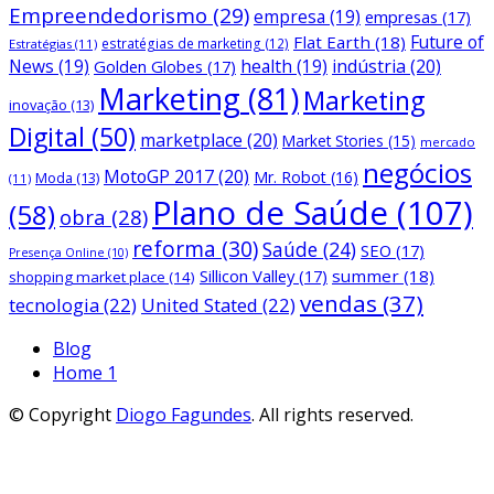
Empreendedorismo
(29)
empresa
(19)
empresas
(17)
Future of
Flat Earth
(18)
estratégias de marketing
(12)
Estratégias
(11)
News
(19)
health
(19)
indústria
(20)
Golden Globes
(17)
Marketing
(81)
Marketing
inovação
(13)
Digital
(50)
marketplace
(20)
Market Stories
(15)
mercado
negócios
MotoGP 2017
(20)
Mr. Robot
(16)
Moda
(13)
(11)
Plano de Saúde
(107)
(58)
obra
(28)
reforma
(30)
Saúde
(24)
SEO
(17)
Presença Online
(10)
Sillicon Valley
(17)
summer
(18)
shopping market place
(14)
vendas
(37)
tecnologia
(22)
United Stated
(22)
Blog
Home 1
© Copyright
Diogo Fagundes
. All rights reserved.