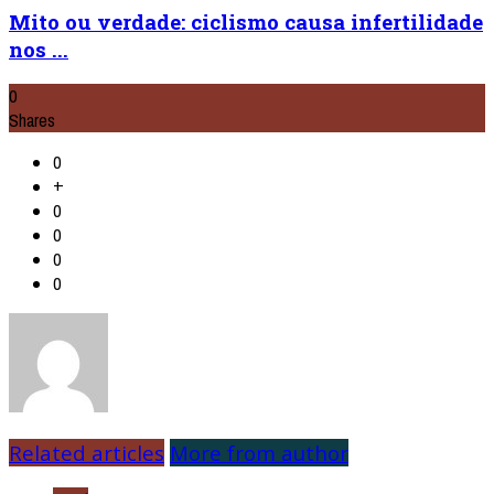
Mito ou verdade: ciclismo causa infertilidade
nos ...
0
Shares
0
+
0
0
0
0
Related articles
More from author