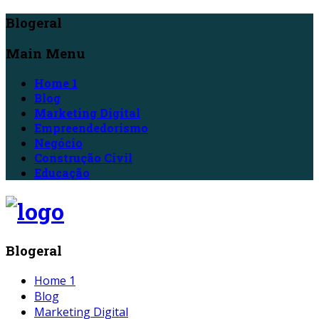
Blogeral
Main Menu
Home 1
Blog
Marketing Digital
Empreendedorismo
Negócio
Construção Civil
Educação
Blogeral
Home 1
Blog
Marketing Digital