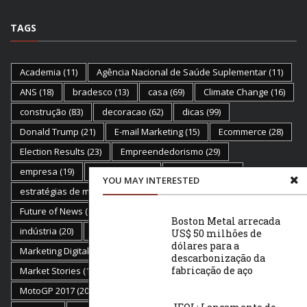
TAGS
Academia
(11)
Agência Nacional de Saúde Suplementar
(11)
ANS
(18)
bradesco
(13)
casa
(69)
Climate Change
(16)
construção
(83)
decoracao
(62)
dicas
(99)
Donald Trump
(21)
E-mail Marketing
(15)
Ecommerce
(28)
Election Results
(23)
Empreendedorismo
(29)
empresa
(19)
empresas
(17)
Estratégias
(11)
YOU MAY INTERESTED
estratégias de marketing
(12)
Flat Earth
(18)
Future of News
(19)
Golden Globes
(17)
health
(19)
Boston Metal arrecada
indústria
(20)
inovação
(13)
Marketing
(81)
US$ 50 milhões de
dólares para a
Marketing Digital
(50)
marketplace
(20)
descarbonização da
fabricação de aço
Market Stories
(15)
mercado
(11)
Moda
(13)
MotoGP 2017
(20)
Mr. Robot
(16)
negócios
(58)