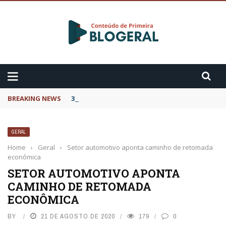
BREAKING NEWS
3 Fatos sobre o Cytotec
GERAL
Home
›
Geral
›
Setor automotivo aponta caminho de retomada
econômica
SETOR AUTOMOTIVO APONTA
CAMINHO DE RETOMADA
ECONÔMICA
BY
21 DE AGOSTO DE 2020
179
0