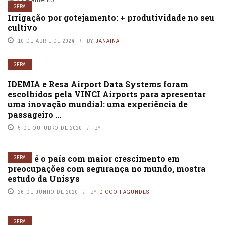
GERAL
Irrigação por gotejamento: + produtividade no seu
cultivo
10 DE ABRIL DE 2024
BY
JANAINA
GERAL
IDEMIA e Resa Airport Data Systems foram
escolhidos pela VINCI Airports para apresentar
uma inovação mundial: uma experiência de
passageiro ...
5 DE OUTUBRO DE 2020
BY
Brasil é o país com maior crescimento em
GERAL
preocupações com segurança no mundo, mostra
estudo da Unisys
26 DE JUNHO DE 2020
BY
DIOGO FAGUNDES
GERAL