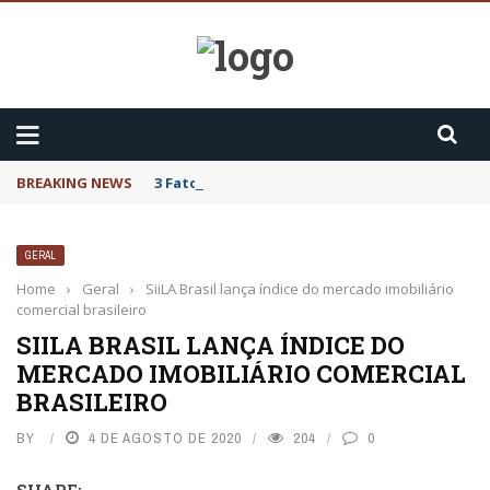
BREAKING NEWS
3 Fatos sobre o Cytotec
GERAL
Home
›
Geral
›
SiiLA Brasil lança índice do mercado imobiliário
comercial brasileiro
SIILA BRASIL LANÇA ÍNDICE DO
MERCADO IMOBILIÁRIO COMERCIAL
BRASILEIRO
BY
4 DE AGOSTO DE 2020
204
0