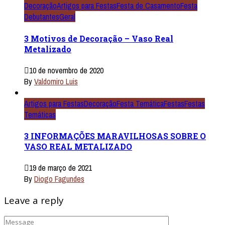
Decoração
Artigos para Festas
Festa de Casamento
Festa
Debutantes
Geral
3 Motivos de Decoração – Vaso Real
Metalizado
10 de novembro de 2020
By
Valdomiro Luis
Artigos para Festas
Decoração
Festa Temática
Festas
Festas
Temáticas
3 INFORMAÇÕES MARAVILHOSAS SOBRE O
VASO REAL METALIZADO
19 de março de 2021
By
Diogo Fagundes
Leave a reply