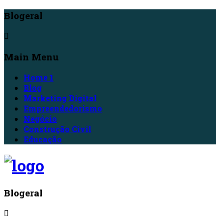
Blogeral
Main Menu
Home 1
Blog
Marketing Digital
Empreendedorismo
Negócio
Construção Civil
Educação
Blogeral