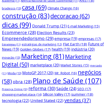
ANS
(18)
Academia
(11)
Agência Nacional de Saúde Suplementar
(11)
casa
(69)
Climate Change
(16)
bradesco
(13)
construção
(83)
decoracao
(62)
dicas
(99)
Donald Trump
(21)
E-mail Marketing
(15)
Ecommerce
(28)
Election Results
(23)
Empreendedorismo
(29)
empresa
(19)
empresas
(17)
Future of
Flat Earth
(18)
estratégias de marketing
(12)
Estratégias
(11)
News
(19)
health
(19)
indústria
(20)
Golden Globes
(17)
Marketing
(81)
Marketing
inovação
(13)
Digital
(50)
marketplace
(20)
Market Stories
(15)
mercado
negócios
MotoGP 2017
(20)
Mr. Robot
(16)
Moda
(13)
(11)
Plano de Saúde
(107)
(58)
obra
(28)
reforma
(30)
Saúde
(24)
SEO
(17)
Presença Online
(10)
Sillicon Valley
(17)
summer
(18)
shopping market place
(14)
vendas
(37)
tecnologia
(22)
United Stated
(22)