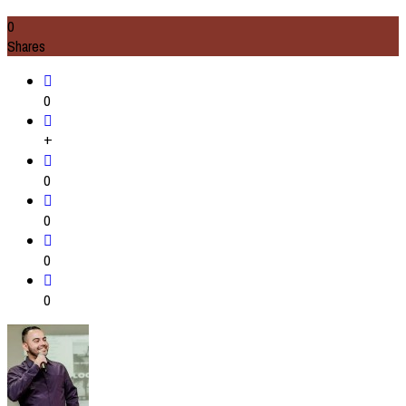
0
Shares
0
+
0
0
0
0