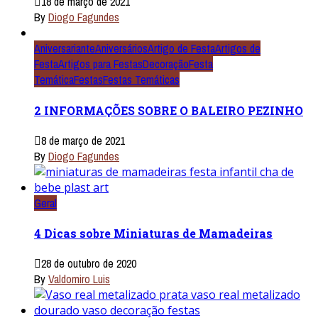
18 de março de 2021
By
Diogo Fagundes
Aniversariante
Aniversários
Artigo de Festa
Artigos de
Festa
Artigos para Festas
Decoração
Festa
Temática
Festas
Festas Temáticas
2 INFORMAÇÕES SOBRE O BALEIRO PEZINHO
8 de março de 2021
By
Diogo Fagundes
Geral
4 Dicas sobre Miniaturas de Mamadeiras
28 de outubro de 2020
By
Valdomiro Luis