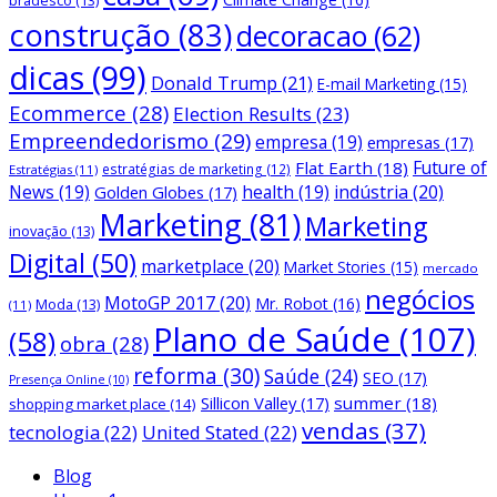
bradesco
(13)
construção
(83)
decoracao
(62)
dicas
(99)
Donald Trump
(21)
E-mail Marketing
(15)
Ecommerce
(28)
Election Results
(23)
Empreendedorismo
(29)
empresa
(19)
empresas
(17)
Future of
Flat Earth
(18)
estratégias de marketing
(12)
Estratégias
(11)
News
(19)
health
(19)
indústria
(20)
Golden Globes
(17)
Marketing
(81)
Marketing
inovação
(13)
Digital
(50)
marketplace
(20)
Market Stories
(15)
mercado
negócios
MotoGP 2017
(20)
Mr. Robot
(16)
Moda
(13)
(11)
Plano de Saúde
(107)
(58)
obra
(28)
reforma
(30)
Saúde
(24)
SEO
(17)
Presença Online
(10)
Sillicon Valley
(17)
summer
(18)
shopping market place
(14)
vendas
(37)
tecnologia
(22)
United Stated
(22)
Blog