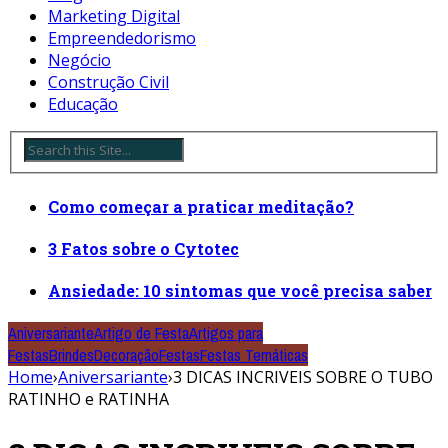
Marketing Digital
Empreendedorismo
Negócio
Construção Civil
Educação
Como começar a praticar meditação?
3 Fatos sobre o Cytotec
Ansiedade: 10 sintomas que você precisa saber
Aniversariante
Artigo de Festa
Artigos para
Festas
Brindes
Decoração
Festas
Festas Temáticas
Home
›
Aniversariante
›
3 DICAS INCRIVEIS SOBRE O TUBO
RATINHO e RATINHA