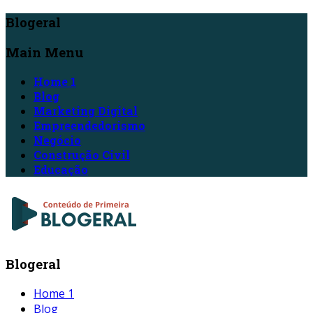
Blogeral
Main Menu
Home 1
Blog
Marketing Digital
Empreendedorismo
Negócio
Construção Civil
Educação
Blogeral
Home 1
Blog