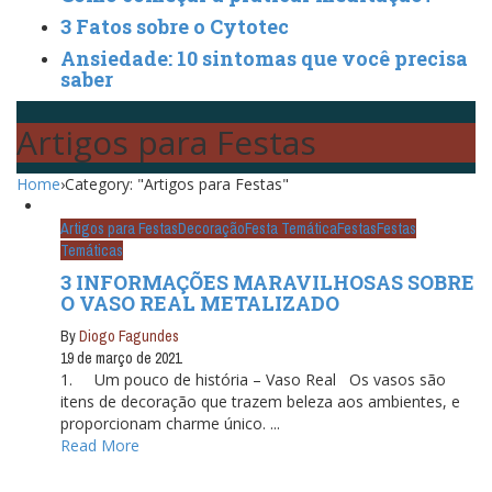
3 Fatos sobre o Cytotec
Ansiedade: 10 sintomas que você precisa
saber
Artigos para Festas
Home
›
Category: "Artigos para Festas"
Artigos para Festas
Decoração
Festa Temática
Festas
Festas
Temáticas
3 INFORMAÇÕES MARAVILHOSAS SOBRE
O VASO REAL METALIZADO
By
Diogo Fagundes
19 de março de 2021
1. Um pouco de história – Vaso Real Os vasos são
itens de decoração que trazem beleza aos ambientes, e
proporcionam charme único. ...
Read More