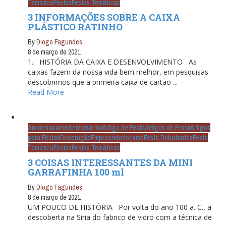
Temática
Festas
Festas Temáticas
3 INFORMAÇÕES SOBRE A CAIXA
PLÁSTICO RATINHO
By
Diogo Fagundes
8 de março de 2021
1. HISTÓRIA DA CAIXA E DESENVOLVIMENTO As
caixas fazem da nossa vida bem melhor, em pesquisas
descobrimos que a primeira caixa de cartão ...
Read More
Aniversariante
Aniversários
Artigo de Festa
Artigos de Festa
Artigos
para Festas
Decoração
Empreendedorismo
Festa Debutantes
Festa
Temática
Festas
Festas Temáticas
3 COISAS INTERESSANTES DA MINI
GARRAFINHA 100 ml
By
Diogo Fagundes
8 de março de 2021
UM POUCO DE HISTÓRIA Por volta do ano 100 a. C., a
descoberta na Síria do fabrico de vidro com a técnica de