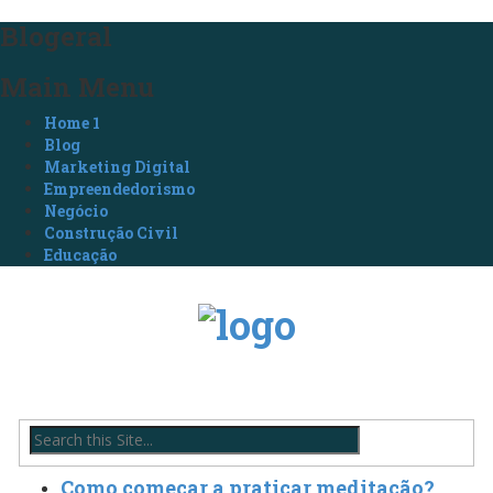
Blogeral
Main Menu
Home 1
Blog
Marketing Digital
Empreendedorismo
Negócio
Construção Civil
Educação
Como começar a praticar meditação?