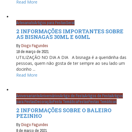
Read More
Artesanato
Artigos para Festas
Geral
2 INFORMAÇÕES IMPORTANTES SOBRE
AS BISNAGAS 30ML E 60ML
By
Diogo Fagundes
18 de março de 2021
UTILIZAÇÃO NO DIA A DIA A bisnaga é a queridinha das
pessoas, quem não gosta de ter sempre ao seu lado um
docinho ...
Read More
Aniversariante
Aniversários
Artigo de Festa
Artigos de Festa
Artigos
para Festas
Decoração
Festa Temática
Festas
Festas Temáticas
2 INFORMAÇÕES SOBRE O BALEIRO
PEZINHO
By
Diogo Fagundes
8 de março de 2021