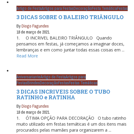
Artigo de Festa
Artigos para Festas
Decoração
Festa Temática
Festas
3 DICAS SOBRE O BALEIRO TRIÂNGULO
By
Diogo Fagundes
18 de março de 2021
1. O INCRIVEL BALEIRO TRIÂNGULO Quando
pensamos em festas, já começamos a imaginar doces,
lembranças e em como juntar todas essas coisas em ...
Read More
Aniversariante
Artigo de Festa
Artigos para
Festas
Brindes
Decoração
Festas
Festas Temáticas
3 DICAS INCRIVEIS SOBRE O TUBO
RATINHO e RATINHA
By
Diogo Fagundes
18 de março de 2021
1. ÓTIMA OPÇÃO PARA DECORAÇÃO O tubo ratinho
muito utilizado em festas temáticas é um dos itens mais
procurados pelas mamães para organizarem a ...