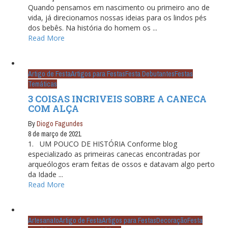
Quando pensamos em nascimento ou primeiro ano de
vida, já direcionamos nossas ideias para os lindos pés
dos bebês. Na história do homem os ...
Read More
Artigo de Festa
Artigos para Festas
Festa Debutantes
Festas
Temáticas
3 COISAS INCRIVEIS SOBRE A CANECA
COM ALÇA
By
Diogo Fagundes
8 de março de 2021
1. UM POUCO DE HISTÓRIA Conforme blog
especializado as primeiras canecas encontradas por
arqueólogos eram feitas de ossos e datavam algo perto
da Idade ...
Read More
Artesanato
Artigo de Festa
Artigos para Festas
Decoração
Festa