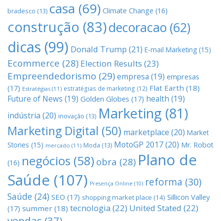
casa
(69)
Climate Change
(16)
bradesco
(13)
construção
(83)
decoracao
(62)
dicas
(99)
Donald Trump
(21)
E-mail Marketing
(15)
Ecommerce
(28)
Election Results
(23)
Empreendedorismo
(29)
empresa
(19)
empresas
(17)
Flat Earth
(18)
estratégias de marketing
(12)
Estratégias
(11)
Future of News
(19)
health
(19)
Golden Globes
(17)
Marketing
(81)
indústria
(20)
inovação
(13)
Marketing Digital
(50)
marketplace
(20)
Market
MotoGP 2017
(20)
Stories
(15)
Mr. Robot
Moda
(13)
mercado
(11)
Plano de
negócios
(58)
obra
(28)
(16)
Saúde
(107)
reforma
(30)
Presença Online
(10)
Saúde
(24)
SEO
(17)
Sillicon Valley
shopping market place
(14)
tecnologia
(22)
United Stated
(22)
(17)
summer
(18)
vendas
(37)