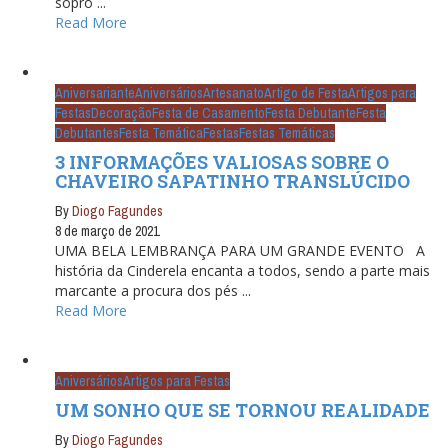
sopro ...
Read More
Aniversariante
Aniversários
Artesanato
Artigo de Festa
Artigos para
Festas
Decoração
Festa de Casamento
Festa Debutante
Festa
Debutantes
Festa Temática
Festas
Festas Temáticas
3 INFORMAÇÕES VALIOSAS SOBRE O
CHAVEIRO SAPATINHO TRANSLÚCIDO
By
Diogo Fagundes
8 de março de 2021
UMA BELA LEMBRANÇA PARA UM GRANDE EVENTO A
história da Cinderela encanta a todos, sendo a parte mais
marcante a procura dos pés ...
Read More
Aniversários
Artigos para Festas
UM SONHO QUE SE TORNOU REALIDADE
By
Diogo Fagundes