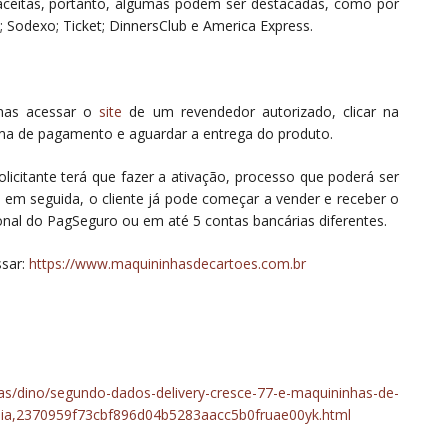
aceitas, portanto, algumas podem ser destacadas, como por
o; Sodexo; Ticket; DinnersClub e America Express.
nas acessar o
site
de um revendedor autorizado, clicar na
rma de pagamento e aguardar a entrega do produto.
icitante terá que fazer a ativação, processo que poderá ser
em seguida, o cliente já pode começar a vender e receber o
ional do PagSeguro ou em até 5 contas bancárias diferentes.
ssar:
https://www.maquininhasdecartoes.com.br
ias/dino/segundo-dados-delivery-cresce-77-e-maquininhas-de-
a,2370959f73cbf896d04b5283aacc5b0fruae00yk.html