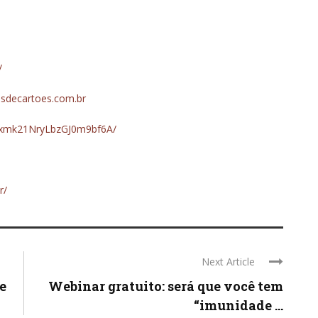
/
sdecartoes.com.br
kxmk21NryLbzGJ0m9bf6A/
r/
Next Article
e
Webinar gratuito: será que você tem
“imunidade ...