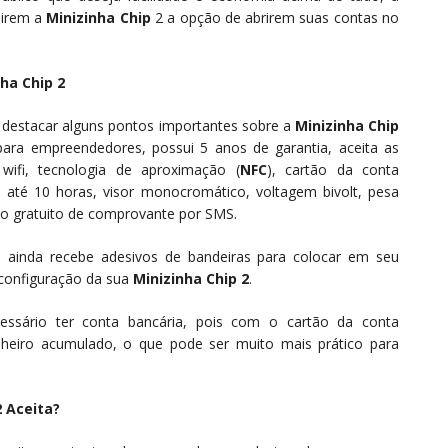
uirem a
Minizinha Chip
2 a opção de abrirem suas contas no
ha Chip 2
e destacar alguns pontos importantes sobre a
Minizinha Chip
para empreendedores, possui 5 anos de garantia, aceita as
 wifi, tecnologia de aproximação (
NFC
), cartão da conta
 até 10 horas, visor monocromático, voltagem bivolt, pesa
io gratuito de comprovante por SMS.
e ainda recebe adesivos de bandeiras para colocar em seu
configuração da sua
Minizinha Chip 2
.
cessário ter conta bancária, pois com o cartão da conta
inheiro acumulado, o que pode ser muito mais prático para
2 Aceita?