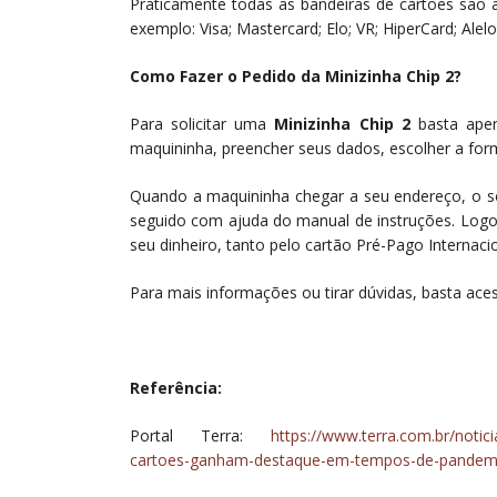
Praticamente todas as bandeiras de cartões são 
exemplo: Visa; Mastercard; Elo; VR; HiperCard; Alel
Como Fazer o Pedido da Minizinha Chip 2?
Para solicitar uma
Minizinha Chip 2
basta ape
maquininha, preencher seus dados, escolher a fo
Quando a maquininha chegar a seu endereço, o sol
seguido com ajuda do manual de instruções. Logo 
seu dinheiro, tanto pelo cartão Pré-Pago Internac
Para mais informações ou tirar dúvidas, basta ace
Referência:
Portal Terra:
https://www.terra.com.br/notic
cartoes-ganham-destaque-em-tempos-de-pandemi