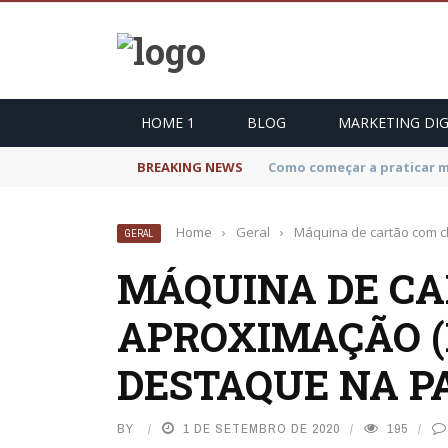
HOME 1
BLOG
MARKETING DIG
BREAKING NEWS
3 Fatos sobre o Cytotec
Home
›
Geral
›
Máquina de cartão com c
GERAL
MÁQUINA DE CA
APROXIMAÇÃO (
DESTAQUE NA P
BY
1 DE SETEMBRO DE 2020
195