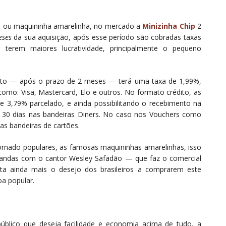
 ou maquininha amarelinha, no mercado a
Minizinha Chip
2
eses
da sua aquisição, após esse período são cobradas taxas
 terem maiores lucratividade, principalmente o pequeno
ito — após o prazo de 2 meses — terá uma taxa de 1,99%,
 como: Visa, Mastercard, Elo e outros. No formato crédito, as
e 3,79% parcelado, e ainda possibilitando o recebimento na
 30 dias nas bandeiras Diners. No caso nos Vouchers como
as bandeiras de cartões.
ornado populares, as famosas maquininhas amarelinhas, isso
andas com o cantor Wesley Safadão — que faz o comercial
ainda mais o desejo dos brasileiros a comprarem este
oa popular.
úblico que deseja facilidade e economia acima de tudo, a