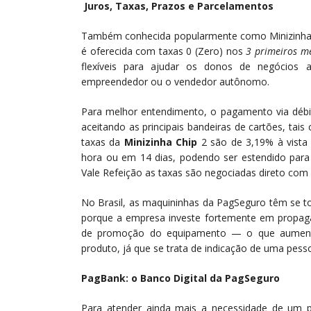
Juros, Taxas, Prazos e Parcelamentos
Também conhecida popularmente como Minizinha
é oferecida com taxas 0 (Zero) nos
3 primeiros m
flexíveis para ajudar os donos de negócios a
empreendedor ou o vendedor autônomo.
Para melhor entendimento, o pagamento via déb
aceitando as principais bandeiras de cartões, tais
taxas da
Minizinha Chip
2 são de 3,19% à vista 
hora ou em 14 dias, podendo ser estendido para
Vale Refeição as taxas são negociadas direto com 
No Brasil, as maquininhas da PagSeguro têm se t
porque a empresa investe fortemente em propag
de promoção do equipamento — o que aumenta 
produto, já que se trata de indicação de uma pess
PagBank: o Banco Digital da PagSeguro
Para atender ainda mais a necessidade de um p