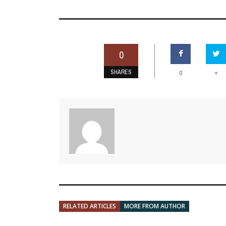
0
SHARES
+
0
RELATED ARTICLES
MORE FROM AUTHOR