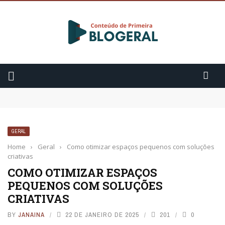
Como começar a praticar meditação?
3 Fatos sobre o Cytotec
Ansiedade: 10 sintomas que você precisa saber
GERAL
Home
›
Geral
›
Como otimizar espaços pequenos com soluções
criativas
COMO OTIMIZAR ESPAÇOS
PEQUENOS COM SOLUÇÕES
CRIATIVAS
BY
JANAINA
22 DE JANEIRO DE 2025
201
0