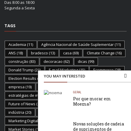
Das 8:00 as 18:00
Segunda a Sexta
TAGS
Academia
(11)
Agência Nacional de Saúde Suplementar
(11)
ANS
(18)
bradesco
(13)
casa
(69)
Climate Change
(16)
construção
(83)
decoracao
(62)
dicas
(99)
Donald Trump
(21)
E-mail Marketing
(15)
Ecommerce
(28)
YOU MAY INTERESTED
Election Results
(23)
Empreendedorismo
(29)
empresa
(19)
empresas
(17)
Estratégias
(11)
GERAL
estratégias de marketing
(12)
Flat Earth
(18)
Por que morar em
Future of News
(19)
Golden Globes
Moema?
(17)
health
(19)
indústria
(20)
inovação
(13)
Marketing
(81)
Marketing Digital
(50)
marketplace
(20)
Novas soluções de cadeia
de suprimentos de
Market Stories
(15)
mercado
(11)
Moda
(13)