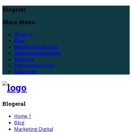
Blogeral
Main Menu
Home 1
Blog
Marketing Digital
Empreendedorismo
Negócio
Construção Civil
Educação
Blogeral
Home 1
Blog
Marketing Digital