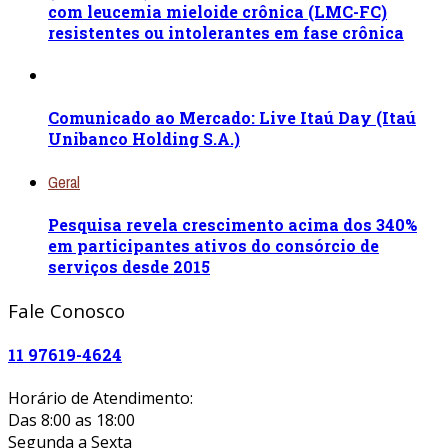
com leucemia mieloide crônica (LMC-FC)
resistentes ou intolerantes em fase crônica
Comunicado ao Mercado: Live Itaú Day (Itaú
Unibanco Holding S.A.)
Geral
Pesquisa revela crescimento acima dos 340%
em participantes ativos do consórcio de
serviços desde 2015
Fale Conosco
11 97619-4624
Horário de Atendimento:
Das 8:00 as 18:00
Segunda a Sexta