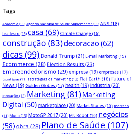
Tags
ANS
(18)
Academia
(11)
Agência Nacional de Saúde Suplementar
(11)
casa
(69)
Climate Change
(16)
bradesco
(13)
construção
(83)
decoracao
(62)
dicas
(99)
Donald Trump
(21)
E-mail Marketing
(15)
Ecommerce
(28)
Election Results
(23)
Empreendedorismo
(29)
empresa
(19)
empresas
(17)
Future of
Flat Earth
(18)
estratégias de marketing
(12)
Estratégias
(11)
News
(19)
health
(19)
indústria
(20)
Golden Globes
(17)
Marketing
(81)
Marketing
inovação
(13)
Digital
(50)
marketplace
(20)
Market Stories
(15)
mercado
negócios
MotoGP 2017
(20)
Mr. Robot
(16)
Moda
(13)
(11)
Plano de Saúde
(107)
(58)
obra
(28)