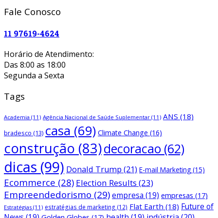
Fale Conosco
11 97619-4624
Horário de Atendimento:
Das 8:00 as 18:00
Segunda a Sexta
Tags
ANS
(18)
Academia
(11)
Agência Nacional de Saúde Suplementar
(11)
casa
(69)
Climate Change
(16)
bradesco
(13)
construção
(83)
decoracao
(62)
dicas
(99)
Donald Trump
(21)
E-mail Marketing
(15)
Ecommerce
(28)
Election Results
(23)
Empreendedorismo
(29)
empresa
(19)
empresas
(17)
Future of
Flat Earth
(18)
estratégias de marketing
(12)
Estratégias
(11)
News
(19)
health
(19)
indústria
(20)
Golden Globes
(17)