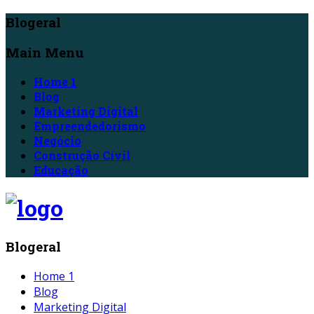
Blogeral
Main Menu
Home 1
Blog
Marketing Digital
Empreendedorismo
Negócio
Construção Civil
Educação
Blogeral
Home 1
Blog
Marketing Digital