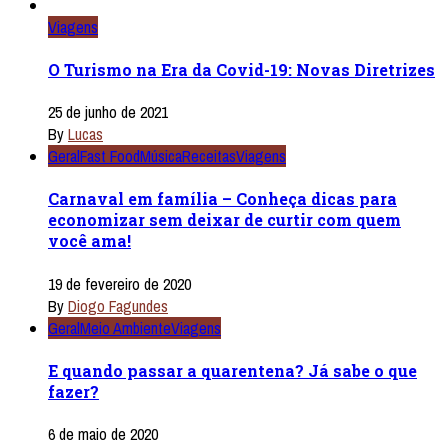
Viagens
O Turismo na Era da Covid-19: Novas Diretrizes
25 de junho de 2021
By
Lucas
Geral
Fast Food
Música
Receitas
Viagens
Carnaval em família – Conheça dicas para
economizar sem deixar de curtir com quem
você ama!
19 de fevereiro de 2020
By
Diogo Fagundes
Geral
Meio Ambiente
Viagens
E quando passar a quarentena? Já sabe o que
fazer?
6 de maio de 2020