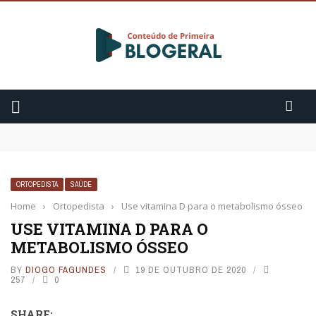
Como começar a praticar meditação?
3 Fatos sobre o Cytotec
Ansiedade: 10 sintomas que você precisa saber
ORTOPEDISTA
SAÚDE
Home
›
Ortopedista
›
Use vitamina D para o metabolismo ósseo
USE VITAMINA D PARA O
METABOLISMO ÓSSEO
BY
DIOGO FAGUNDES
19 DE OUTUBRO DE 2020
257
0
SHARE: