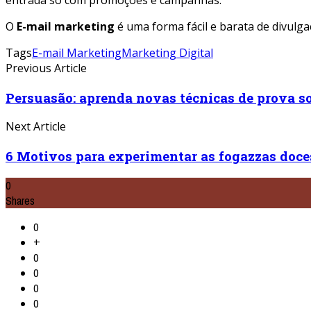
O
E-mail marketing
é uma forma fácil e barata de divulg
Tags
E-mail Marketing
Marketing Digital
Previous Article
Persuasão: aprenda novas técnicas de prova so
Next Article
6 Motivos para experimentar as fogazzas doce
0
Shares
0
+
0
0
0
0