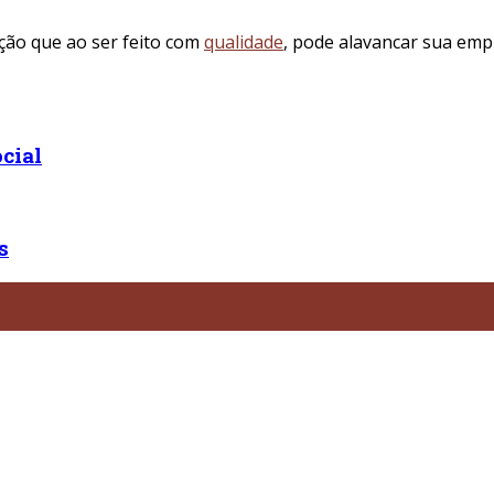
ação que ao ser feito com
qualidade
, pode alavancar sua emp
cial
s