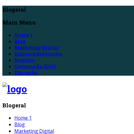
Blogeral
Main Menu
Home 1
Blog
Marketing Digital
Empreendedorismo
Negócio
Construção Civil
Educação
Blogeral
Home 1
Blog
Marketing Digital