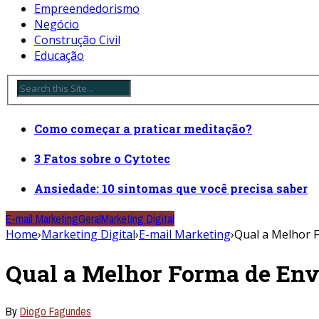
Empreendedorismo
Negócio
Construção Civil
Educação
Como começar a praticar meditação?
3 Fatos sobre o Cytotec
Ansiedade: 10 sintomas que você precisa saber
E-mail Marketing
Geral
Marketing Digital
Home
›
Marketing Digital
›
E-mail Marketing
›
Qual a Melhor 
Qual a Melhor Forma de Env
By
Diogo Fagundes